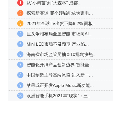
从“小树苗”到“大森林” 成都...
1
探索新赛道 哪个领域能成为家电...
2
2021年全球TV出货下降6.2% 面板...
3
巨头争相布局全屋智能 市场向AI...
4
Mini LED市场不及预期 产业陷...
5
海南省市场监管局抽查10批次快热...
6
智能化开辟产品创新边界 智能坐...
7
中国制造主导高端冰箱 进入新一...
8
苹果或正开发Apple Music新功能...
9
欧洲智能手机2021年“现状”：三...
10