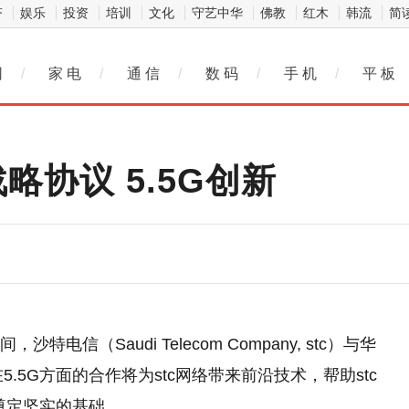
济
娱乐
投资
培训
文化
守艺中华
佛教
红木
韩流
简
网
/
家 电
/
通 信
/
数 码
/
手 机
/
平 板
略协议 5.5G创新
特电信（Saudi Telecom Company, stc）与华
.5G方面的合作将为stc网络带来前沿技术，帮助stc
奠定坚实的基础。