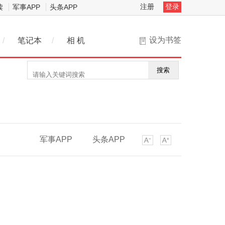
注册
登录
读
军事APP
头条APP
设为书签
/
笔记本
/
相 机
搜索
军事APP
头条APP