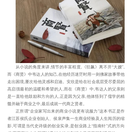
从小说的角度来讲,情节的丰富程度,《狂飙》离不开“大嫂”,
而《商贤》中韦达人的知己,在他经历迷茫时用一则佛家故事带他
走出困境,屡次给他灵感和启迪。安欣是给在社会底层受尽委屈的
高启强最初的温暖和希望的人,而在《商贤》中,韦达人的父亲则
是一直给他鼓励和方向的人,正是因为父亲,他体悟到了儒学的精
髓并融于商业之中,最后成就一代商之贤者。
正所谓“企业家写出来的商业小说更有说服力”这本书正是作
者江苏侯氏企业创始人、侯泉声集一生商业经验及人生阅历的缩
影,可谓是当代史诗级的创业实录,是创业路上“指南针”式的方向