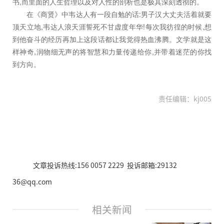
书,而里面的人生哲理以及对人性的剖析也是极其深刻透彻的。
在《商贤》中韦达人有一段自勉的话:男子汉大丈夫活着就要
顶天立地,韦达人浪天涯誓死不甘虚度年华!每次我彷徨的时候,想
到他奋斗的经历再加上这段话都让我觉得热血沸腾。文学就是这
样神奇,润物细无声的将智慧和力量传递给你,并带着迷茫的你找
到方向。
责任编辑：kj005
文章投诉热线:156 0057 2229 投诉邮箱:29132
36@qq.com
相关新闻