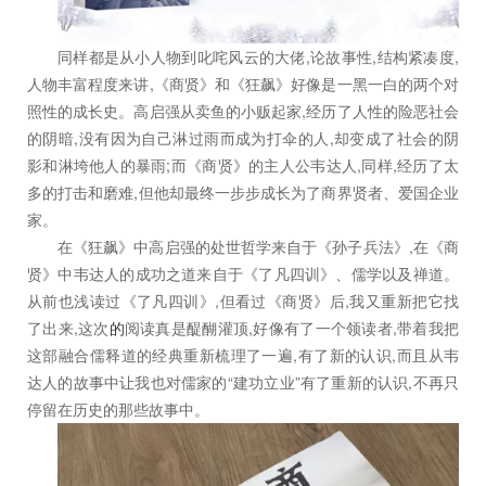
同样都是从小人物到叱咤风云的大佬,论故事性,结构紧凑度,
人物丰富程度来讲,《商贤》和《狂飙》好像是一黑一白的两个对
照性的成长史。高启强从卖鱼的小贩起家,经历了人性的险恶社会
的阴暗,没有因为自己淋过雨而成为打伞的人,却变成了社会的阴
影和淋垮他人的暴雨;而《商贤》的主人公韦达人,同样,经历了太
多的打击和磨难,但他却最终一步步成长为了商界贤者、爱国企业
家。
在《狂飙》中高启强的处世哲学来自于《孙子兵法》,在《商
贤》中韦达人的成功之道来自于《了凡四训》、儒学以及禅道。
从前也浅读过《了凡四训》,但看过《商贤》后,我又重新把它找
了出来,这次
的
阅读真是醍醐灌顶,好像有了一个领读者,带着我把
这部融合儒释道的经典重新梳理了一遍,有了新的认识,而且从韦
达人的故事中让我也对儒家的“建功立业”有了重新的认识,不再只
停留在历史的那些故事中。