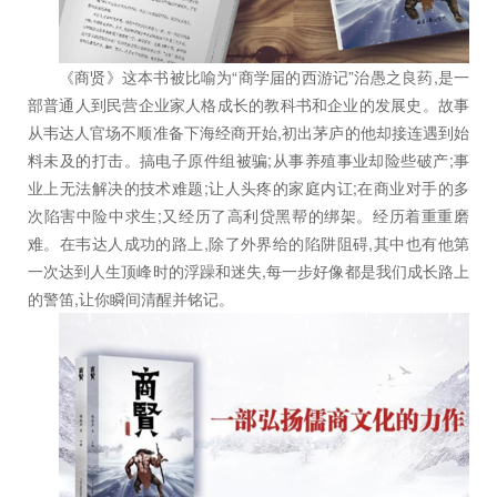
《商贤》这本书被比喻为“商学届的西游记”治愚之良药,是一
部普通人到民营企业家人格成长的教科书和企业的发展史。故事
从韦达人官场不顺准备下海经商开始,初出茅庐的他却接连遇到始
料未及的打击。搞电子原件组被骗;从事养殖事业却险些破产;事
业上无法解决的技术难题;让人头疼的家庭内讧;在商业对手的多
次陷害中险中求生;又经历了高利贷黑帮的绑架。经历着重重磨
难。在韦达人成功的路上,除了外界给的陷阱阻碍,其中也有他第
一次达到人生顶峰时的浮躁和迷失,每一步好像都是我们成长路上
的警笛,让你瞬间清醒并铭记。