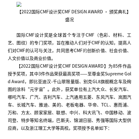
【2022国际CMF设计奖CMF DESIGN AWARD · 颁奖典礼】
盛况
国际CMF设计奖是全球首个专注于CMF（色彩、材料、工
艺、图纹）的专门奖项，旨在推动人们对于CMF的认知，提高人
们对CMF的认可与关注，共同思考CMF
的
创新价值、社会价值、
人文价值以及商业价值。
【2022国际CMF设计奖CMF DESIGN AWARD】为85件作品
授予奖项，其中3件作品荣获最高奖项——至尊金奖Supreme Gol
d Award，即比亚迪汉-千山翠限量版、别克GL8旗舰概念车及绚
图的涂料“元宇宙”。此外，获奖单位有上汽大众、长安汽车、
哪吒汽车、广汽、吉利汽车、上汽通用五菱、东风汽车、岚图汽
车、长城汽车、雅迪、美的、老板电器、华帝、TCL、惠而浦、
万和、方太、顾家家居、联想、中兴、科大讯飞、中国移动、波
司登、特步等知名终端，巴斯夫、锦湖日丽、秀强等国际大型供
应商，以及浙江理工大学等高校。奖项授予名单如下：