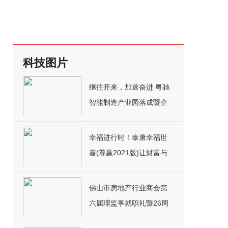
科技图片
继往开来，加速奋进 粤驰
智能制造产业园落成暨企
业进驻仪式圆满举办
幸福进行时！泰康幸福世
嘉(尊赢2021版)让财富与
关爱稳固传承
佛山市房地产行业商会第
六届理监事就职礼暨26周
年庆落幕 佛山房地产行业