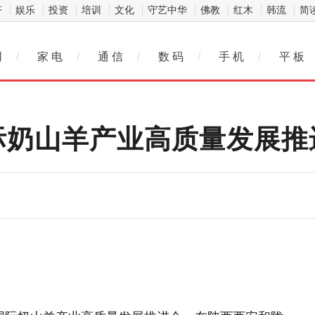
济
娱乐
投资
培训
文化
守艺中华
佛教
红木
韩流
简
网
/
家 电
/
通 信
/
数 码
/
手 机
/
平 板
际奶山羊产业高质量发展推