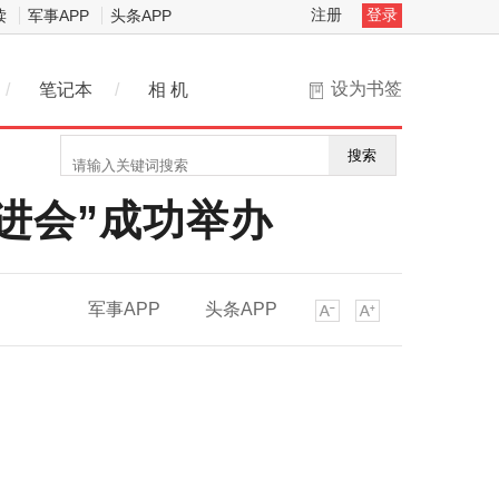
注册
登录
读
军事APP
头条APP
设为书签
/
笔记本
/
相 机
搜索
进会”成功举办
军事APP
头条APP