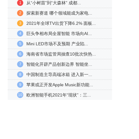
从“小树苗”到“大森林” 成都...
1
探索新赛道 哪个领域能成为家电...
2
2021年全球TV出货下降6.2% 面板...
3
巨头争相布局全屋智能 市场向AI...
4
Mini LED市场不及预期 产业陷...
5
海南省市场监管局抽查10批次快热...
6
智能化开辟产品创新边界 智能坐...
7
中国制造主导高端冰箱 进入新一...
8
苹果或正开发Apple Music新功能...
9
欧洲智能手机2021年“现状”：三...
10