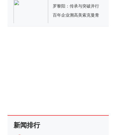
供需平台亮相
罗黎阳：传承与突破并行
百年企业溯高美索克曼青
春基因永驻
新闻排行