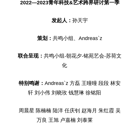
2022—2023青年科技&艺术跨界研讨第一季
发起人：
孙天宇
策划：
共鸣小组、Andreas`z
联合呈现：
共鸣小组-朝花夕-铭苑艺会-苏荷文
化
特别鸣谢：
Andreas`z 方磊 王曈曈 段段 林安
轩 刘小伟 刘晓玫 钱慧琳 徐铭阳
周晨星 陈楠楠 陆洋 任庆钊 赵海月 朱红霞 吴
万良 王旭 卢嘉楠 刘泰莱