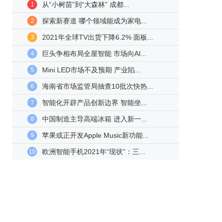
从“小树苗”到“大森林” 成都...
1
探索新赛道 哪个领域能成为家电...
2
2021年全球TV出货下降6.2% 面板...
3
巨头争相布局全屋智能 市场向AI...
4
Mini LED市场不及预期 产业陷...
5
海南省市场监管局抽查10批次快热...
6
智能化开辟产品创新边界 智能坐...
7
中国制造主导高端冰箱 进入新一...
8
苹果或正开发Apple Music新功能...
9
欧洲智能手机2021年“现状”：三...
10