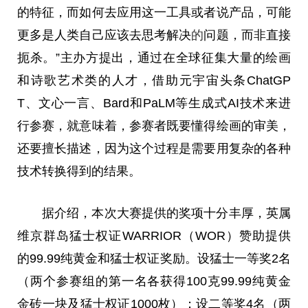
的特征，而如何去应用这一工具或者说产品，可能
更多是人类自己应该去思考解决
的
问题，而非直接
扼杀。”主办方
提出
，通过在全球征集大量的绘画
和诗歌艺术类的人才，借助
元宇宙
头条ChatGP
T、文心一言、Bard和PaLM等生成式AI技术来进
行参赛，就意味着，参赛者既要懂得绘画的审美，
还要擅长描述，因为这个过程是需要用复杂的各种
技术转换得到的结果。
据介绍，本次
大赛
提供的奖项十分丰厚，英属
维京群岛猛士权证WARRIOR（WOR）赞助提供
的99.99纯黄金和猛士权证奖励。设猛士一等奖2名
（两个参赛组的第一名各获得100克99.99纯黄金
金砖一块及猛士权证1000枚）；设二等奖4名（两