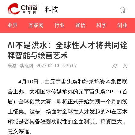
科技
业界
互联网
行业
通信
科学
创业
AI不是洪水：全球性人才将共同诠
释智能与绘画艺术
来源：实况网
2023-04-10 16:26:07
4月10日，由
元宇宙
头条和好莱坞资本集团联
合主办、大相国际传媒承办的
元宇宙
头条GPT（首
届）全球创意
大赛
，即将正式开始为期一个月的线
上征集。这是一场面对全球
性
人才发起的AI在艺术
领域是否具备较强功能
性
的全面测试。耗资巨大，
意义深远。