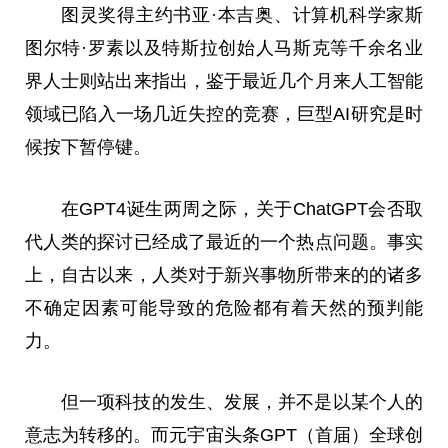
图灵奖得主约书亚·本吉奥、计算机科学家斯
图尔特·罗素以及特斯拉创始人马斯克等千余名业
界人士则站出来指出，鉴于最
近
几个月来人工智能
领域已陷入一场几
近
失控的竞赛，巨型AI研究是时
候按下暂停键。
在GPT4诞生两周之际，关于ChatGPT会否取
代人类的探讨已经成了最
近
的一个热点问题。事实
上，自古以来，人类对于新兴事物所带来的的诸多
不确定因素可能导致的危险都有着天然的预判能
力。
但一项科技的发生、发展，并不是以某个人的
意志为转移的。而
元宇宙
头条GPT（首届）全球创