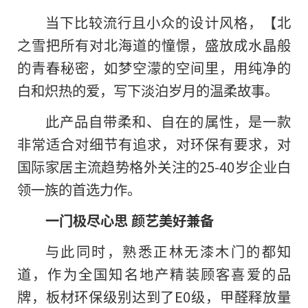
当下比较流行且小众的设计风格，【北
之雪把所有对北海道的憧憬，盛放成水晶般
的青春秘密，如梦空濛的空间里，用纯净的
白和炽热的爱，写下淡泊岁月的温柔故事。
此产品自带柔和、自在的属性，是一款
非常适合对细节有追求，对环保有要求，对
国际家居主流趋势格外关注的25-40岁企业白
领一族的首选力作。
一
门
极尽
心思
颜艺
美好
兼备
与此同时，熟悉正林无漆木门的都知
道，作为全国知名地产精装顾客喜爱的品
牌，板材环保级别达到了E0级，甲醛释放量