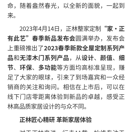
命，随着盎然春光，以全新的面貌，一起到
来。
2023年4月14日，正林整家定制
“家·正
有此艺”
春季新品发布会
圆满举办，发布会
上重磅推出了
2023春季新款
全屋定制系列产
品
和
无漆木门系列产品
，从
设计
、
颜值
、
细
节
、
环保
、
多功能
等方面均高标准呈现，赚
足了大家的眼球，引来了到场嘉宾和一众经
销商的关注和询问。相信在上市后，可以在
线下门店零距离体验到新品的卓越，感受正
林高品质家居设计的与众不同。
正林匠心精研
革新
家居
体验