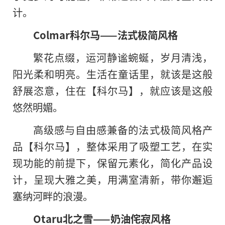
计。
Colmar科尔马——法式
极
简风格
繁花点缀，运河静谧蜿蜒，岁月清浅，
阳光柔和明亮。生活在童话里，就该是这般
舒展恣意，住在【科尔马】，就应该是这般
悠然明媚。
高级感与自由感兼备的法式极简风格产
品【科尔马】，整体采用了吸塑工艺，在实
现功能的前提下，保留元素化，简化产品设
计，呈现大雅之美，用满室清新，带你邂逅
塞纳河畔的浪漫。
Otaru北之雪——奶油
侘
寂风格