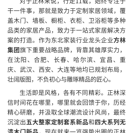
对于正林来说，行走11载，始终专注于
干一件事，那就是致力于定制家居领域，覆
盖木门、墙板、橱柜、衣柜、卫浴柜等多种
品类的家居产品，致力于一站式家居解决方
案的打造。作为东北家装行业龙头企业
方林
集团
旗下重要战略品牌，背靠其雄厚实力，
在沈阳、合肥、长春、哈尔滨、宜昌、重
庆、武汉、西安、大连等地均已规划布局，
壮阔版图，不负初心与雕琢精品的匠心。
生活即是风格，各有不同精彩。正林深
信时间花在哪里，哪里就会回馈于你，历经
精心研磨，并汲取全球潮流设计风尚，最终
沉淀出
五大
整家定制套系
新品
和
四大系列
无
漆
木门
新品
，现在就来一览强势出圈的正林