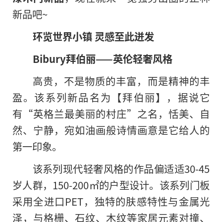
新品吧~
环
览
世界
小镇
灵感
至此
迸发
Bibury拜伯丽——英伦轻
奢
风格
高贵，不是物质的丰富，而是精神的丰
盈。该系列新品名为【拜伯丽】，据说它
有“英格兰最美丽的村庄”之名，恬美、自
然、宁静，宛如油画般诗情画意是它给人的
第一印象。
该系列现代轻奢风格的作品偏适适30-45
岁人群，150-200㎡的户型设计。该系列门板
采用全进口PET，独特的肤感特性与金属光
泽，与格栅、石纹、木纹等家居元素对撞、