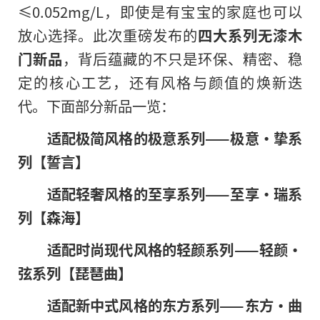
≤0.052mg/L，即使是有宝宝的家庭也可以
放心选择。此次重磅发布的
四大系列
无漆
木
门
新品
，背后蕴藏的不只是环保、精密、稳
定的核心工艺，还有风格与颜值的焕新迭
代。下面部分新品一览：
适
配极
简风格
的极意系列
——
极意·
挚
系
列【誓言】
适配轻
奢
风格
的至享系列
——至享·
瑞系
列
【森海】
适配时尚现代风格
的轻颜系列
——轻颜·
弦系列
【琵琶曲】
适配新中式风格的东方系列
——东方·曲