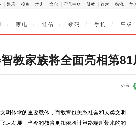
济
娱乐
投资
培训
文化
守艺中华
佛教
红木
韩流
简
网
/
家 电
/
通 信
/
数 码
/
手 机
/
平 板
碁智教家族将全面亮相第8
微信
分享
类文明传承的
重要
载体，而教育也关系社会和人类文明
的飞速发展，当今的教育更加依赖计算终端所带来的的