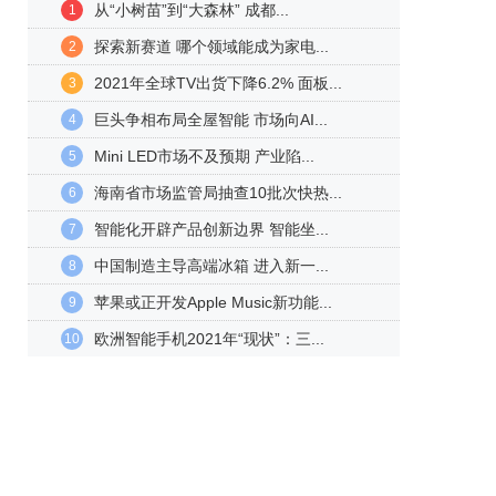
从“小树苗”到“大森林” 成都...
1
探索新赛道 哪个领域能成为家电...
2
2021年全球TV出货下降6.2% 面板...
3
巨头争相布局全屋智能 市场向AI...
4
Mini LED市场不及预期 产业陷...
5
海南省市场监管局抽查10批次快热...
6
智能化开辟产品创新边界 智能坐...
7
中国制造主导高端冰箱 进入新一...
8
苹果或正开发Apple Music新功能...
9
欧洲智能手机2021年“现状”：三...
10