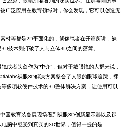
，它还原了眼睛所能看到的现实世界。让屏幕前
的
事
术被广泛应用在教育领域时，你会发现，它可以创造无
素材等都是2D
平
面化的，就像笔者在开篇所讲，缺
s裸眼3D技术则打破了人与立体3D之间的藩篱。
眼镜或者头盔作为“中介”，但对于戴眼镜的人群来说，
tialabs裸眼3D解决方案整合了人眼的眼球追踪，裸
染
等多项软硬件技术的3D整体解决方案，让使用可以
在
中国
教育装备展现场看到裸眼3D创新显示器以及裸
从电脑中感受到真实的3D世界，值得一提的是