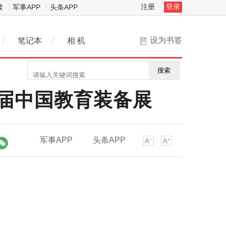
注册
登录
读
军事APP
头条APP
设为书签
/
笔记本
/
相 机
搜索
1届中国教育装备展
军事APP
头条APP