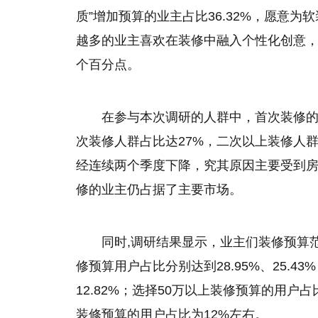
质”增加预算的业主占比36.32%，愿意为
越多的业主喜欢在装修中融入个性化创意，愿
个百分点。
在参与本次调研的人群中，首次装修的人
次装修人群占比达27%，二次以上装修人
经连续两个季度下降，究其原因主要受到
修
的
业主仍占据了主要市场。
同时,调研结果显示，业主们装修预算范围
修预算用户占比分别达到28.95%、25.
12.82%；选择50万以上装修预算的用户占比1
装修预算的用户占比为12%左右。