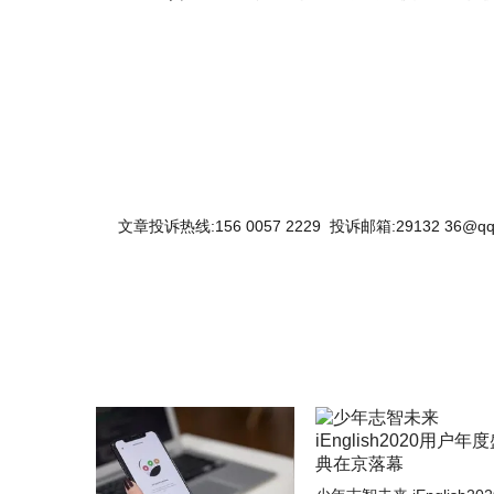
关键词：
文章投诉热线:156 0057 2229 投诉邮箱:29132 36@qq