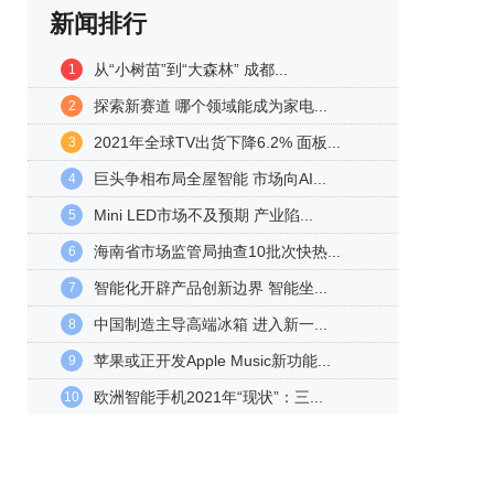
新闻排行
从“小树苗”到“大森林” 成都...
1
探索新赛道 哪个领域能成为家电...
2
2021年全球TV出货下降6.2% 面板...
3
巨头争相布局全屋智能 市场向AI...
4
Mini LED市场不及预期 产业陷...
5
海南省市场监管局抽查10批次快热...
6
智能化开辟产品创新边界 智能坐...
7
中国制造主导高端冰箱 进入新一...
8
苹果或正开发Apple Music新功能...
9
欧洲智能手机2021年“现状”：三...
10