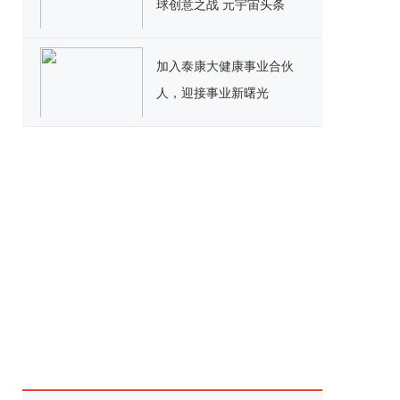
球创意之战 元宇宙头条
GPT首届全球创意大赛已
经开赛
加入泰康大健康事业合伙
人，迎接事业新曙光