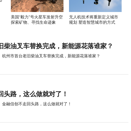
0
美国“毅力”号火星车发射升空
无人机技术将重新定义城市
探索矿物、寻找生命迹象
规划 塑造智慧城市的方式
旧柴油叉车替换完成，新能源花落谁家？
杭州市首台老旧柴油叉车替换完成，新能源花落谁家？
回头路，这么做就对了！
金融信创不走回头路，这么做就对了！