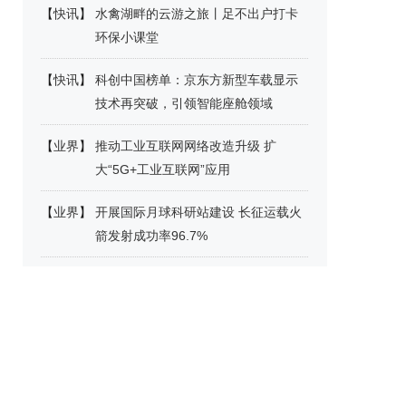
【
快讯
】
水禽湖畔的云游之旅丨足不出户打卡
环保小课堂
【
快讯
】
科创中国榜单：京东方新型车载显示
技术再突破，引领智能座舱领域
【
业界
】
推动工业互联网网络改造升级 扩
大“5G+工业互联网”应用
【
业界
】
开展国际月球科研站建设 长征运载火
箭发射成功率96.7%