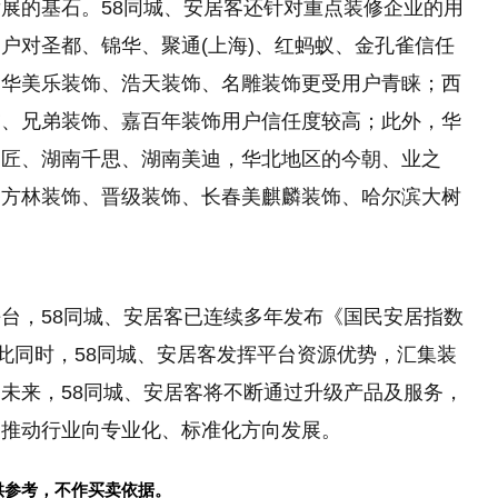
展的基石。58同城、安居客还针对重点装修企业的用
户对圣都、锦华、聚通(上海)、红蚂蚁、金孔雀信任
、华美乐装饰、浩天装饰、名雕装饰更受用户青睐；西
饰、兄弟装饰、嘉百年装饰用户信任度较高；此外，华
名匠、湖南千思、湖南美迪，华北地区的今朝、业之
的方林装饰、晋级装饰、长春美麒麟装饰、哈尔滨大树
。
台，58同城、安居客已连续多年发布《国民安居指数
与此同时，58同城、安居客发挥平台资源优势，汇集装
未来，58同城、安居客将不断通过升级产品及服务，
，推动行业向专业化、标准化方向发展。
供参考，不作买卖依据。