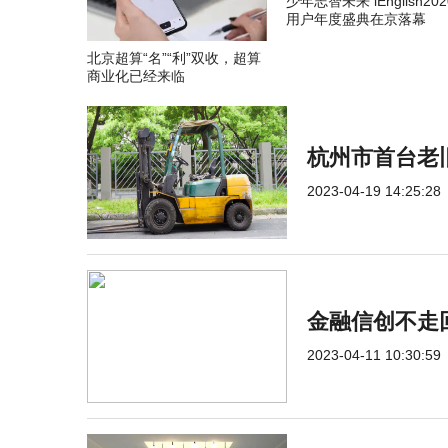
少年志智未来 iEnglish202
用户年度盛典在京落幕
北京超算“名”“利”双收，超算
商业化已经来临
杭州市首台老
2023-04-19 14:25:28
金融信创不走
2023-04-11 10:30:59