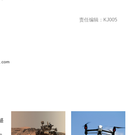
责任编辑：KJ005
.com