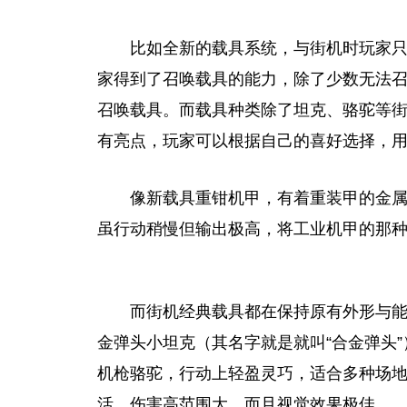
比如全新的载具系统，与街机时
玩家
只
家
得到了召唤载具的能力，除了少数无法
召唤载具。而载具种类除了坦克、骆驼等
有亮点，
玩家
可以根据自己的喜好选择，
像新载具重钳机甲，有着重装甲的金
虽行动稍慢但输出极高，将工业机甲的那
而街机经典载具都在保持原有外形与
金弹头小坦克（其名字就是就叫“合金弹头
机
枪
骆驼，行动上轻盈灵巧，适合多种场
活、伤害高范围大，而且视觉
效果
极佳。