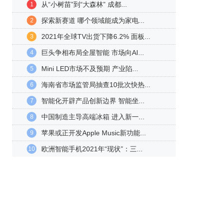
从“小树苗”到“大森林” 成都...
1
探索新赛道 哪个领域能成为家电...
2
2021年全球TV出货下降6.2% 面板...
3
巨头争相布局全屋智能 市场向AI...
4
Mini LED市场不及预期 产业陷...
5
海南省市场监管局抽查10批次快热...
6
智能化开辟产品创新边界 智能坐...
7
中国制造主导高端冰箱 进入新一...
8
苹果或正开发Apple Music新功能...
9
欧洲智能手机2021年“现状”：三...
10