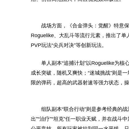
战场方面，《合金弹头：觉醒》特意
Roguelike、大乱斗等流行元素，推出了
PVP玩法“尖兵对决”等创新玩法。
单人副本“追捕计划”以Roguelike为核
成长突破，随机又爽快；“迷城挑战”则是
限的弹药，超高的武器射速等强力状态，
组队副本“联合行动”则是参考经典的
出”“
治疗
”“坦克”任一职业天赋，并在战斗中
公
平
竞技
，所有
玩家
被拉到同一水
平
线，