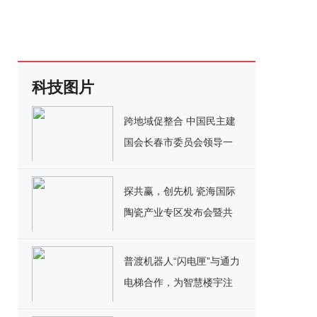
科技图片
跨地域促整合 中国民主建
国会长春市委员会领导一
行莅临全球共德考察交流
探共赢，创先机 瓷海国际
陶瓷产业专区发布会暨共
德直采汇瓷海国际专场完
满举办
普渡机器人“闪电匣”与通力
电梯合作，为智慧楼宇注
入新能量