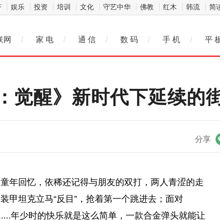
济
娱乐
投资
培训
文化
守艺中华
佛教
红木
韩流
简
联网
/
家 电
/
通 信
/
数 码
/
手 机
/
平 
：觉醒》新时代下延续的
微信
分享
的童年回忆，依稀还记得与朋友的双打，两人青涩的走
装甲坦克立马“反目”，抢着第一个跳进去；面对
....年少时的快乐就是这么简单，一款合金弹头就能让