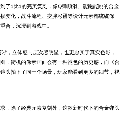
到了1比1的完美
复刻
，像Q弹顺滑、能跑能跳的合金
战损变化，战斗流程、变胖彩蛋等设计元素都统统保
然重合，沉浸到游戏中。
清晰，立体感与层次感明显，也更忠实于真实色彩，
地图，街机的像素画面会有一种褪色的历史感，而《合
色镜头拍下了同一个场景，
玩家
能看到更多的细节，视
。
追求，除了经典元素
复刻
外，这款
新时代
下的合金弹头