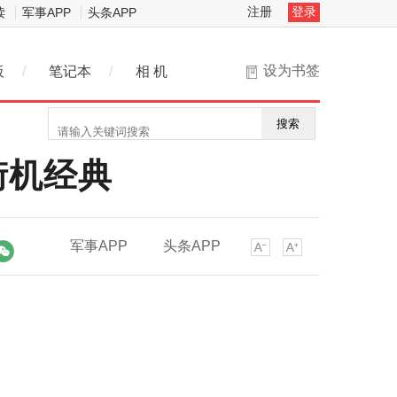
注册
登录
读
军事APP
头条APP
设为书签
板
/
笔记本
/
相 机
搜索
街机经典
军事APP
头条APP