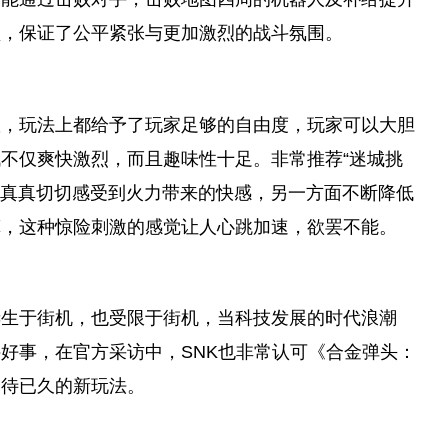
盘，保证了公
平
紧张与更加激烈的战斗氛围。
队，玩法上都给予了
玩家
足够的自由度，
玩家
可以大胆
战不仅爽快激烈，而且趣味
性
十足。非常推荐“迷城挑
真真切切感受到火力带来的快感，另一方面不断降低
算，这种惊险刺激的感觉让人心跳加速，欲罢不能。
诞生于街机，也受限于街机，当科技发展的时代浪潮
件好事，在官方
采访
中，SNK也非常认可《合金弹头：
期待已久的新玩法。