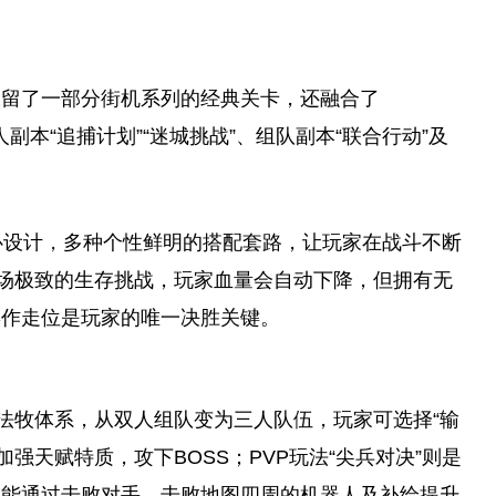
保留了一部分街机系列的经典关卡，还融合了
单人副本“追捕计划”“迷城挑战”、组队副本“联合行动”及
心设计
，
多种个
性
鲜明的搭配套路，让
玩家
在战斗不断
一场极致的生存挑战，
玩家
血量会自动下降，但拥有无
操作走位是
玩家
的唯一决胜关键。
战法牧体系，从双人组队变为三人队伍，
玩家
可选择“输
加强天赋特质，攻下BOSS；PVP玩法“尖兵对决”则是
只能通过击败对手，击败地图四周的机器人及补给提升