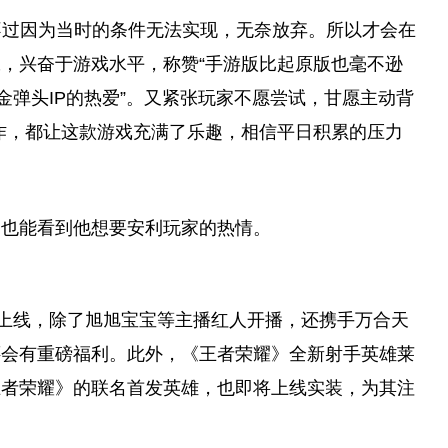
不过因为当时的条件无法实现，无奈放弃。所以才会在
张，兴奋于游戏水
平
，称赞“手游版比起原版也毫不逊
金弹头IP的热爱”。又紧张
玩家
不愿尝试，甘愿主动背
作，都让这款游戏充满了乐趣，相信
平
日积累的压力
，也能看到他想要安利
玩家
的热情。
式上线，除了旭旭宝宝等主播红人开播，还携手万合天
还会有重磅福利。此外，《王者荣耀》全新射手英雄莱
王者荣耀》的联名首发英雄，也即将上线实装，为其注