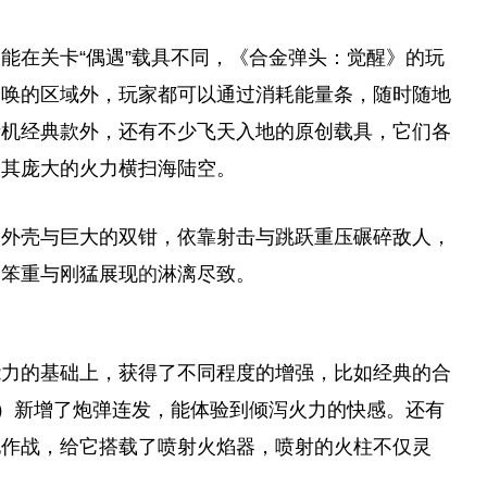
能在关卡“偶遇”载具不同，《合金弹头：觉醒》的
玩
召唤的区域外，
玩家
都可以通过消耗能量条，随时随地
街机经典款外，还有不少飞天入地的原创载具，它们各
用其庞大的火力横扫海陆空。
属外壳与巨大的双钳，依靠射击与跳跃重压碾碎敌人，
种笨重与刚猛展现
的
淋漓尽致。
能力的基础上，获得了不同程度的增强，比如经典的合
”）新增了炮弹连发，能体验到倾泻火力的快感。还有
地作战，给它搭载了喷射火焰器，喷射的火柱不仅灵