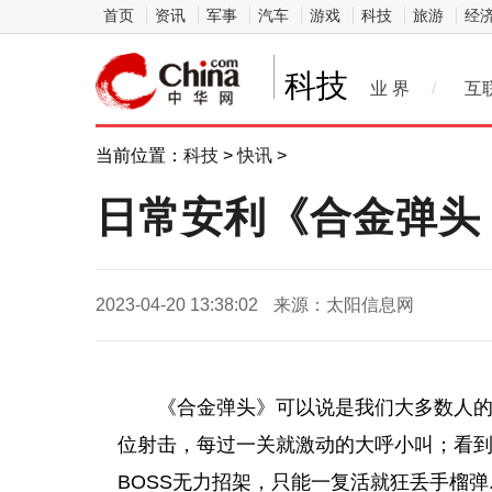
首页
资讯
军事
汽车
游戏
科技
旅游
经
科技
业 界
/
互
当前位置：
科技
>
快讯
>
日常安利《合金弹头
2023-04-20 13:38:02
来源：太阳信息网
《合金弹头》可以说是我们大多数人
位射击，每过一关就激动的大呼小叫；看到
BOSS无力招架，只能一复活就狂丢手榴弹.