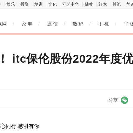
济
娱乐
投资
培训
文化
守艺中华
佛教
红木
韩流
简
联网
/
家 电
/
通 信
/
数 码
/
手 机
/
平 
 itc保伦股份2022年
微信
分享
心同行,感谢有你