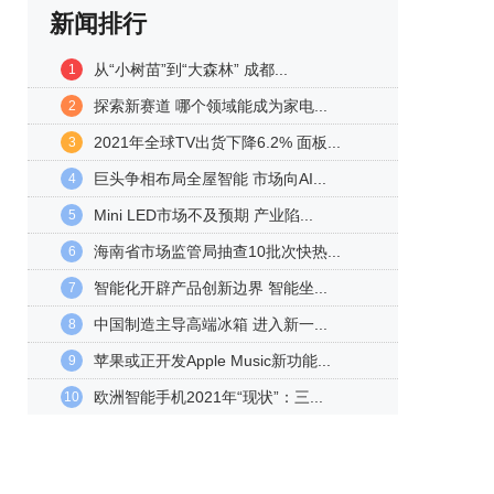
新闻排行
从“小树苗”到“大森林” 成都...
1
探索新赛道 哪个领域能成为家电...
2
2021年全球TV出货下降6.2% 面板...
3
巨头争相布局全屋智能 市场向AI...
4
Mini LED市场不及预期 产业陷...
5
海南省市场监管局抽查10批次快热...
6
智能化开辟产品创新边界 智能坐...
7
中国制造主导高端冰箱 进入新一...
8
苹果或正开发Apple Music新功能...
9
欧洲智能手机2021年“现状”：三...
10