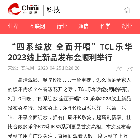
科技
业界
互联网
行业
通信
科学
创业
“四系绽放 全面开唱”TCL乐华
2023线上新品发布会顺利举行
来源：实况网
2023-04-25 16:28:20
高清观影、畅享K歌……一台电视，怎么满足全家人
的娱乐需求？在春暖花开之际，TCL乐华为您揭晓答案。
2月10日晚，“四系绽放 全面开唱”TCL乐华2023线上新品
发布会举行。发布会上，乐华K歌四系乐尊、乐霸、乐
唱、乐享全面绽放，拥有自研乐K系统，超高刷新率、杜
比音效的乐华K73和K53系列更是首次亮相。本次发布会
受到了用户广泛关注，直播间观看人数一度达到了上万