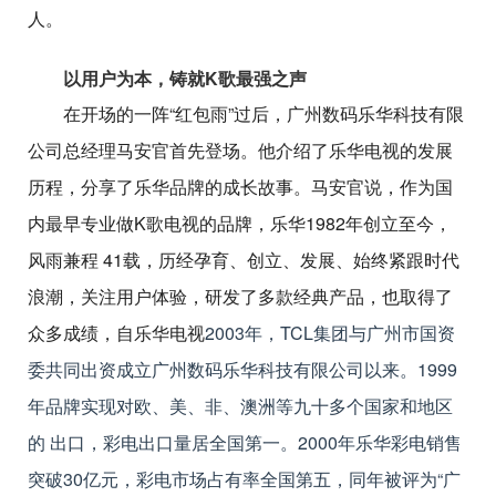
人。
以用户为本，铸就K歌最强之声
在开场的一阵“红包雨”过后，广州数码乐华科技有限
公司总经理马安官首先登场。他介绍了乐华电视的发展
历程，分享了乐华品牌的成长故事。马安官说，作为国
内最早专业做K歌电视的品牌，乐华1982年创立至今，
风雨兼程 41载，历经孕育、创立、发展、始终紧跟时代
浪潮，关注用户体验，研发了多款经典产品
，
也取得了
众多成绩，自
乐华电视
2003年，TCL集团与广州市国资
委共同出资成立广州数码乐华科技有限公司以来。1999
年品牌实现对欧、美、非、澳洲等九十多个国家和地区
的 出口，彩电出口量居全国第一。2000年乐华彩电销售
突破30亿元，彩电市场占有率全国第五，同年被评为“广