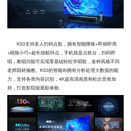
K53支持多人扫码点歌，拥有智能降噪+即插即用
+精致小巧+超长续航特点，手机就是点歌台，扫码即
唱，教唱功能可实现零基础轻松学唱歌，各种风格不同
老师因材施教。K53的智能Al拥有分析处理大数据的能
力，支持各类内容识别，4K超高清画质和杜比音效加
持，打造影院级观影体验。