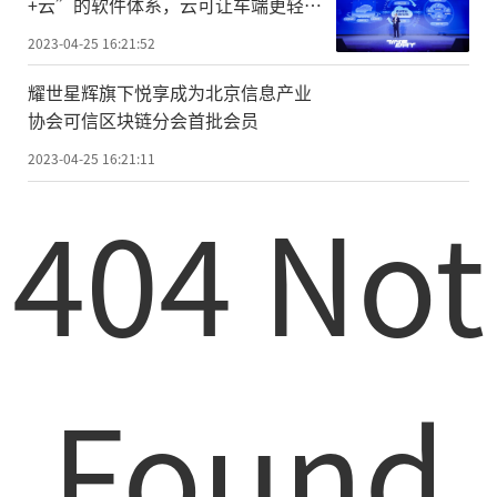
+云”的软件体系，云可让车端更轻、
更可靠
2023-04-25 16:21:52
耀世星辉旗下悦享成为北京信息产业
协会可信区块链分会首批会员
2023-04-25 16:21:11
404 Not
Found