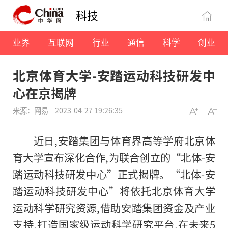
科技
业界
互联网
行业
通信
科学
创业
北京体育大学-安踏运动科技研发中
心在京揭牌
来源：网易
2023-04-27 19:26:35
近日,安踏集团与体育界高等学府北京体
育大学宣布深化合作,为联合创立的“北体-安
踏运动科技研发中心”正式揭牌。“北体-安
踏运动科技研发中心”将依托北京体育大学
运动科学研究资源,借助安踏集团资金及产业
支持,打造国家级运动科学研究平台,在未来5