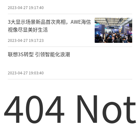
2023-04-27 19:17:40
3大显示场景新品首次亮相，AWE海信
视像尽显美好生活
2023-04-27 19:17:23
联想3S转型 引领智能化浪潮
2023-04-27 19:03:40
404 Not