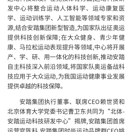
发中心将整合运动人体科学、运动康复医
学、运动训练学、人工智能等领域专家和资
源,结合安踏集团新型智造,为国家队出征奥运
提供科技创新保障;在大众健身、青少年健
康、马拉松运动表现提升等领域,中心将开展
产、学、研、用一体化的科技创新,推动安踏
自主科技深入前沿领域,将国家队奥运备战科
技应用于大众运动,为我国运动健康事业发展
提供卓越的科技保障。
安踏集团执行董事、联席CEO赖世贤和
北京体育大学党委书记曹卫东共同为“北体-
安踏运动科技研发中心”揭牌,安踏集团首席
运营官陈科,安踏集团时尚运动品牌群CEO姚