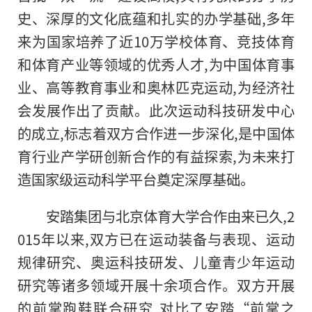
史、深厚的文化底蕴和扎实
的
办学基础,多年
来为国家培养了近10万学校体育、竞技体育
和体育产业等领域的优秀人才,为中国体育事
业、高等教育事业和奥林匹克运动,为经济社
会发展作出了贡献。此次运动科技研发中心
的成立,标志着双方合作进一步深化,是中国体
育行业产学研创新合作的有益探索,为未来打
造国家级运动科学平台奠定深厚基础。
安踏集团与北京体育大学合作由来已久,2
015年以来,双方已在运动装备与表现、运动
规律研究、奥运科技研发、儿童青少年运动
研究等诸多领域开展十余项合作。双方开展
的前掌跑鞋联合研究,对比了安踏“前掌之