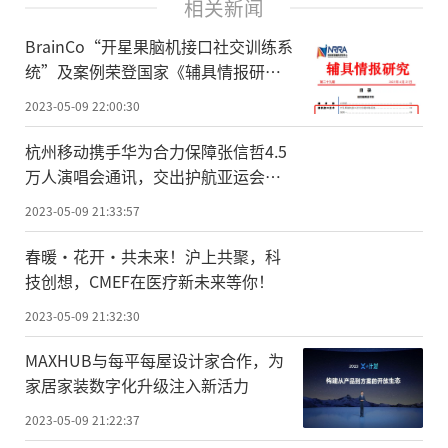
相关新闻
BrainCo“开星果脑机接口社交训练系
统”及案例荣登国家《辅具情报研
究》期刊
2023-05-09 22:00:30
杭州移动携手华为合力保障张信哲4.5
万人演唱会通讯，交出护航亚运会开
幕式的满分答卷
2023-05-09 21:33:57
春暖·花开·共未来！沪上共聚，科
技创想，CMEF在医疗新未来等你！
2023-05-09 21:32:30
MAXHUB与每平每屋设计家合作，为
家居家装数字化升级注入新活力
2023-05-09 21:22:37