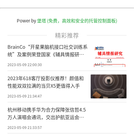
Power by
堡塔 (免费，高效和安全的托管控制面板)
精彩推荐
BrainCo“开星果脑机接口社交训练系
统”及案例荣登国家《辅具情报研
究》期刊
2023-05-09 22:00:30
2023年618客厅投影仪推荐！颜值和
性能双双拉满的当贝X5更值得入手
2023-05-09 21:34:47
杭州移动携手华为合力保障张信哲4.5
万人演唱会通讯，交出护航亚运会开
幕式的满分答卷
2023-05-09 21:33:57