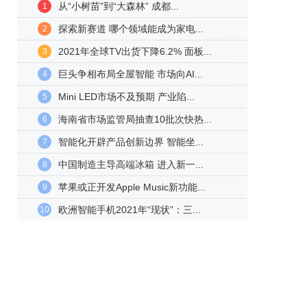
从“小树苗”到“大森林” 成都...
1
探索新赛道 哪个领域能成为家电...
2
2021年全球TV出货下降6.2% 面板...
3
巨头争相布局全屋智能 市场向AI...
4
Mini LED市场不及预期 产业陷...
5
海南省市场监管局抽查10批次快热...
6
智能化开辟产品创新边界 智能坐...
7
中国制造主导高端冰箱 进入新一...
8
苹果或正开发Apple Music新功能...
9
欧洲智能手机2021年“现状”：三...
10