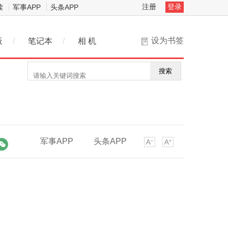
注册
登录
读
军事APP
头条APP
设为书签
板
/
笔记本
/
相 机
搜索
军事APP
头条APP