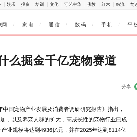
济
娱乐
投资
培训
文化
守艺中华
佛教
红木
韩流
简
联网
/
家 电
/
通 信
/
数 码
/
手 机
/
平 
靠什么掘金千亿宠物赛道
微信
分享
22-2023年中国宠物产业发展及消费者调研研究报告》指出，
增加，以及养宠人群的扩大，高成长性的宠物行业已成
业规模将达到4936亿元，并在2025年达到8114亿