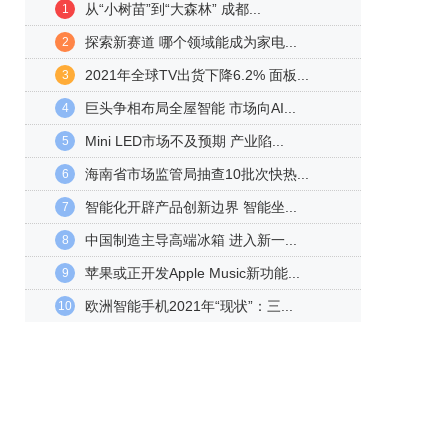
从“小树苗”到“大森林” 成都...
1
探索新赛道 哪个领域能成为家电...
2
2021年全球TV出货下降6.2% 面板...
3
巨头争相布局全屋智能 市场向AI...
4
Mini LED市场不及预期 产业陷...
5
海南省市场监管局抽查10批次快热...
6
智能化开辟产品创新边界 智能坐...
7
中国制造主导高端冰箱 进入新一...
8
苹果或正开发Apple Music新功能...
9
欧洲智能手机2021年“现状”：三...
10