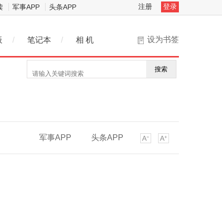
注册
登录
读
军事APP
头条APP
设为书签
板
/
笔记本
/
相 机
搜索
军事APP
头条APP