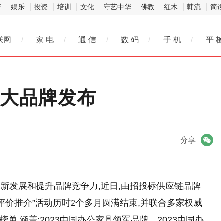
济
娱乐
投资
培训
文化
守艺中华
佛教
红木
韩流
简
联网
/
家 电
/
通 信
/
数 码
/
手 机
/
平 
十大品牌发布
微信
分享
新发展和提升品牌竞争力,近日,由招投标供应链品牌
具评价推介”活动历时2个多月圆满结束,并联合多家权威
榜单,涵盖:2023中国办公家具领军品牌、2023中国办