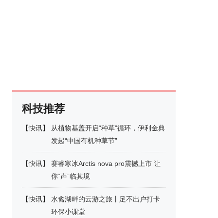
科技推荐
【
快讯
】
从植物基盖开启“种草”循环，伊利金典
发起“中国有机种草节”
【
快讯
】
赛睿寒冰Arctis nova pro震撼上市 让
你“声”临其境
【
快讯
】
水禽湖畔的云游之旅丨足不出户打卡
环保小课堂