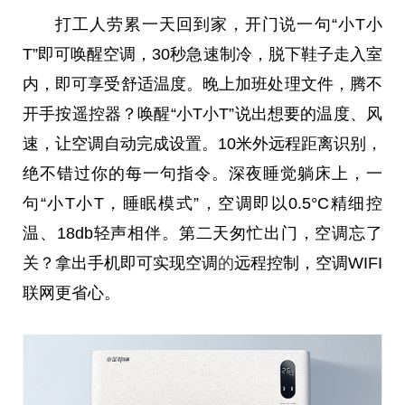
打工人劳累一天回到家，开门说一句“小T小
T”即可唤醒空调，30秒急速制冷，脱下鞋子走入室
内，即可享受舒适温度。晚上加班处理文件，腾不
开手按遥控器？唤醒“小T小T”说出想要的温度、风
速，让空调自动完成设置。10米外远程距离识别，
绝不错过你的每一句指令。深夜睡觉躺床上，一
句“小T小T，睡眠模式”，空调即以0.5°C精细控
温、18db轻声相伴。第二天匆忙出门，空调忘了
关？拿出手机即可实现空调
的
远程控制，空调WIFI
联网更省心。