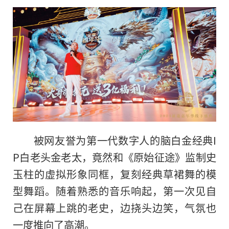
被网友誉为第一代数字人的脑白金经典I
P白老头金老太，竟然和《原始征途》监制史
玉柱的虚拟形象同框，复刻经典草裙舞
的
模
型舞蹈。随着熟悉的音乐响起，第一次见自
己在屏幕上跳的老史，边挠头边笑，气氛也
一度推向了高潮。