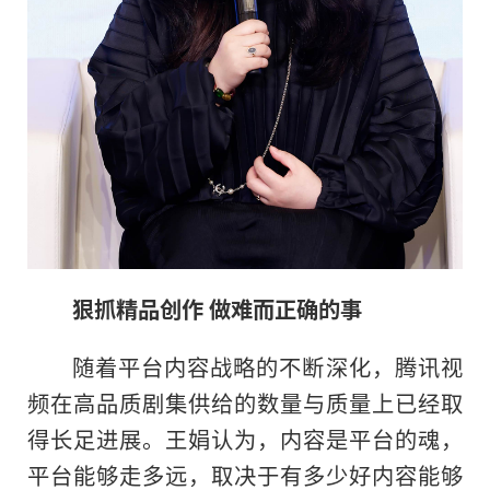
狠抓精品创作 做难而正确的事
随着平台内容战略的不断深化，腾讯视
频在高品质剧集供给的数量与质量上已经取
得长足进展。王娟认为，内容是平台的魂，
平台能够走多远，取决于有多少好内容能够