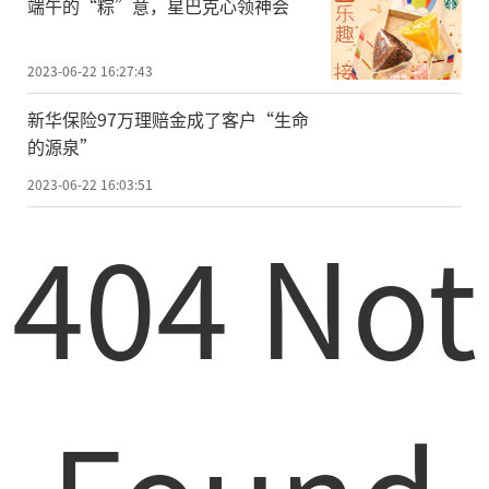
端午的“粽”意，星巴克心领神会
2023-06-22 16:27:43
新华保险97万理赔金成了客户“生命
的源泉”
2023-06-22 16:03:51
404 Not