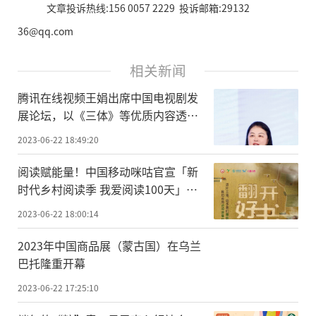
文章投诉热线:156 0057 2229 投诉邮箱:29132
36@qq.com
相关新闻
腾讯在线视频王娟出席中国电视剧发
展论坛，以《三体》等优质内容透视
国剧创作风向
2023-06-22 18:49:20
阅读赋能量！中国移动咪咕官宣「新
时代乡村阅读季 我爱阅读100天」正
式启动
2023-06-22 18:00:14
2023年中国商品展（蒙古国）在乌兰
巴托隆重开幕
2023-06-22 17:25:10