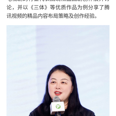
论，并以《三体》等优质作品为例分享了腾
讯视频的精品内容布局策略及创作经验。