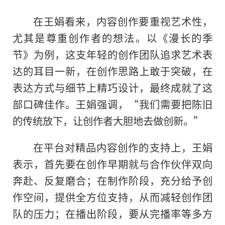
在王娟看来，内容创作要重视艺术性，
尤其是尊重创作者的想法。以《漫长的季
节》为例，这支年轻的创作团队追求艺术表
达的耳目一新，在创作思路上敢于突破，在
表达方式与细节上精巧设计，最终成就了这
部口碑佳作。王娟强调，“我们需要把陈旧
的传统放下，让创作者大胆地去做创新。”
在平台对精品内容创作的支持上，王娟
表示，首先要在创作早期就与合作伙伴双向
奔赴、反复磨合；在制作阶段，充分给予创
作空间，提供全方位支持，从而减轻创作团
队的压力；在播出阶段，要从完播率等多方