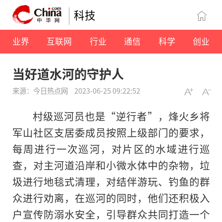
科技
业界
互联网
行业
通信
科学
创业
当好道水河的守护人
来源：今日热点网
2023-06-25 09:22:52
村级巡河员也是“逆行者”，烽火乡将
军山社区支居委成员按照上级部门的要求，
每周进行一次巡河，对片区的水域进行巡
查，对主河道沿岸和小微水体中的杂物，垃
圾进行地毯式清理，对结伴游玩、钓鱼的群
众进行劝离，在巡河
的
同时，他们还积极入
户宣传防溺水安全，引导群众共同打造一个