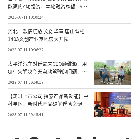
能源的A轮投资，本轮融资总额1.6亿
元
2023-07-11 10:09:24
河北：激情绽放 文创华章 唐山鸾栖
1403文创产业基地盛大开园
2023-07-11 10:06:22
太平洋汽车对话毫末CEO顾维灏：用
GPT来解决今天自动驾驶的问题，自
动驾驶时代会提早到来
2023-07-11 09:59:17
【走进上市公司 探索产品新动能】中
科星图：新时代产品破解遥感之谜 引
领AI深度融合之路
2023-07-11 09:45:41