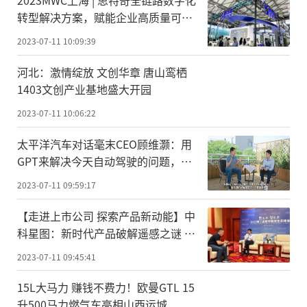
转型解决方案，赋能企业高质量可持
续发展
2023-07-11 10:09:39
河北：激情绽放 文创华章 唐山鸾栖
1403文创产业基地盛大开园
2023-07-11 10:06:22
太平洋汽车对话毫末CEO顾维灏：用
GPT来解决今天自动驾驶的问题，自
动驾驶时代会提早到来
2023-07-11 09:59:17
【走进上市公司 探索产品新动能】中
科星图：新时代产品破解遥感之谜 引
领AI深度融合之路
2023-07-11 09:45:41
15L大马力 赚钱不费力！欧曼GTL 15
升500马力燃气车亮相山西运城