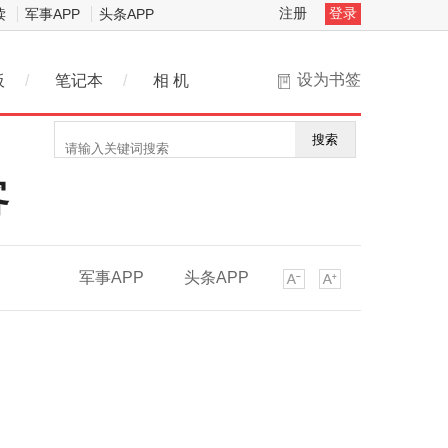
注册
登录
读
军事APP
头条APP
设为书签
板
/
笔记本
/
相 机
搜索
客
军事APP
头条APP