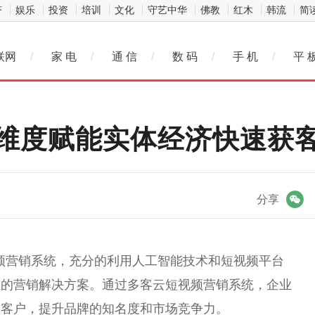
济
娱乐
投资
培训
文化
守艺中华
佛教
红木
韩流
简
联网
/
家 电
/
通 信
/
数 码
/
手 机
/
平 
维度赋能实体经济快速获
微信
分享
视频营销系统，充分的利用人工智能技术和短视频平台
位的营销解决方案。通过多客云短视频营销系统，企业
的客户，提升品牌的知名度和市场竞争力。