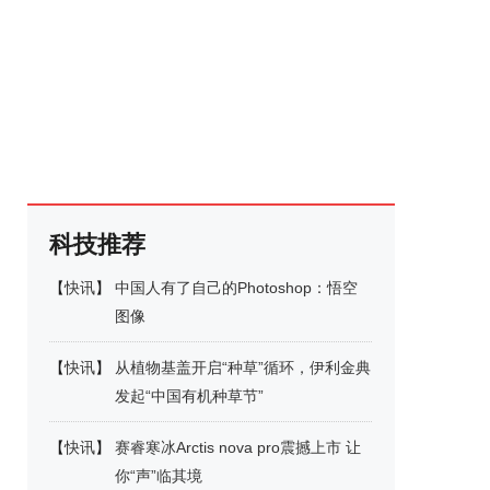
科技推荐
【
快讯
】
中国人有了自己的Photoshop：悟空
图像
【
快讯
】
从植物基盖开启“种草”循环，伊利金典
发起“中国有机种草节”
【
快讯
】
赛睿寒冰Arctis nova pro震撼上市 让
你“声”临其境