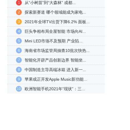
从“小树苗”到“大森林” 成都...
1
探索新赛道 哪个领域能成为家电...
2
2021年全球TV出货下降6.2% 面板...
3
巨头争相布局全屋智能 市场向AI...
4
Mini LED市场不及预期 产业陷...
5
海南省市场监管局抽查10批次快热...
6
智能化开辟产品创新边界 智能坐...
7
中国制造主导高端冰箱 进入新一...
8
苹果或正开发Apple Music新功能...
9
欧洲智能手机2021年“现状”：三...
10