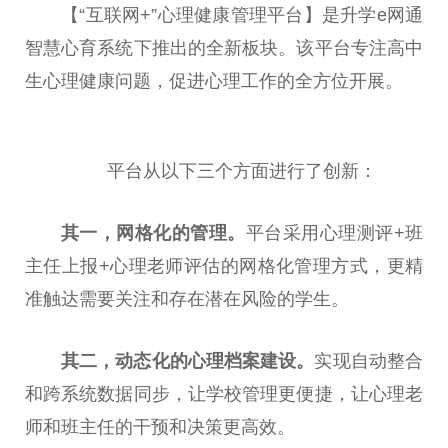
【“互联网+”心理健康管理平台】是升学e网通
智慧心育系统下推出的全新板块。该平台专注高中
生心理健康问题，促进心理工作的全方位开展。
平台从以下三个方面进行了创新：
其一，网格化的管理。
平台采用心理测评+班
主任上报+心理老师评估的网格化管理方式，更精
准触达需要关注和存在潜在风险的学生。
其二，动态化的心理档案建设。
实现自动整合
和跨系统数据同步，让学校管理更便捷，让心理老
师和班主任的干预和决策更高效。