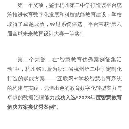
第一个奖项，鉴于杭州第二中学打造该平台统
筹推进教育数字化发展和科技赋能教育建设，学校
取得了卓越成效，经过系统评选，平台荣获“第六
届全球未来教育设计大赛一等奖”。
第二个荣誉，在“智慧教育优秀案例征集活
动”中，杭州铭师堂为浙江省杭州第二中学定制化
打造的赋能方案——“互联网+”学校智慧心育系统
的构建与实践，凭借出色的教育数字化转型实力与
卓越的数据治理能力
成功入选“2023年度智慧教育
解决方案类
优秀案例”
。