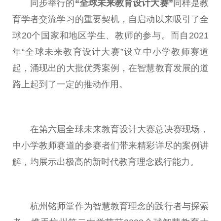
同步举行的
“全球未来教育设计大赛”
同样是教
育学者交流学习的重要契机，自启动以来吸引了全
球20个国家和地区学生、教师的参与。而自2021
年“全球未来教育设计大赛”设立中小学教师赛道
起，涌现出的大批优秀案例，在智慧教育发展的道
路上起到了一定的推动作用。
在第六届全球未来教育设计大赛总决赛现场，
中小学教师赛道的参赛者们带来精彩详尽的案例讲
解，均展示出极高的新时代教育理念践行能力。
杭州铭师堂作为智慧教育理念的践行者与探索