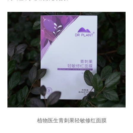
植物医生青刺果轻敏修红面膜