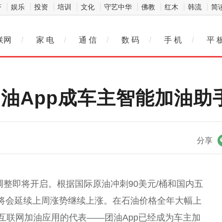
济
娱乐
投资
培训
文化
守艺中华
佛教
红木
韩流
简
联网
/
家 电
/
通 信
/
数 码
/
手 机
/
平 
油App成车主智能加油助
微信
分享
调整即将开启。根据国际原油冲刺90美元/桶和国内五
将会延续上周涨势继续上涨。在石
油价
格全年大幅上
互联网加油应用的代表——团油App已经成为车主加