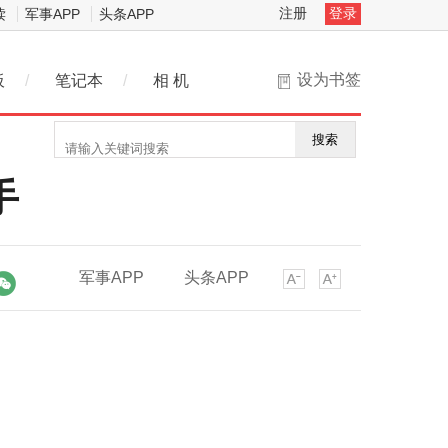
注册
登录
读
军事APP
头条APP
设为书签
板
/
笔记本
/
相 机
搜索
手
军事APP
头条APP