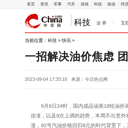
首页
资讯
军事
汽车
游戏
科技
旅游
经
科技
业 界
/
互
当前位置：
科技
>
快讯
>
一招解决油价焦虑 团
2023-09-04 17:35:18
来源：今日热点网
9月6日24时，国内成品油第18轮
油价
连涨，以及9次上调的趋势，本周不出意外
涨，92号汽
油价
格回归8元的时代背景下，