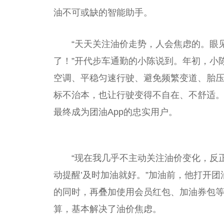
油不可或缺的智能助手。
“天天关注
油价
走势，人会焦虑的。眼见
了！”开代步车通勤的小陈说到。年初，小
空调、
平
稳匀速行驶、避免频繁变道、胎
标不治本，也让行驶变得不自在、不舒适
最终成为团油App的忠实用户。
“现在我几乎不主动关注
油价
变化，反
动提醒’及时加油就好。”加油前，他打开团
的同时，再叠加使用会员红包、加油券包
算，基本解决了
油价
焦虑。