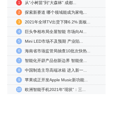
从“小树苗”到“大森林” 成都...
1
探索新赛道 哪个领域能成为家电...
2
2021年全球TV出货下降6.2% 面板...
3
巨头争相布局全屋智能 市场向AI...
4
Mini LED市场不及预期 产业陷...
5
海南省市场监管局抽查10批次快热...
6
智能化开辟产品创新边界 智能坐...
7
中国制造主导高端冰箱 进入新一...
8
苹果或正开发Apple Music新功能...
9
欧洲智能手机2021年“现状”：三...
10