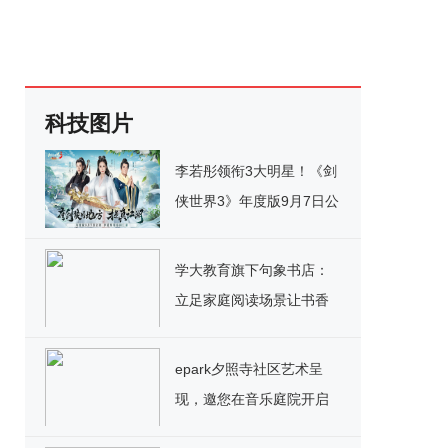
科技图片
李若彤领衔3大明星！《剑
侠世界3》年度版9月7日公
测
学大教育旗下句象书店：
立足家庭阅读场景让书香
流动首都
epark夕照寺社区艺术呈
现，邀您在音乐庭院开启
沉浸式办公之旅