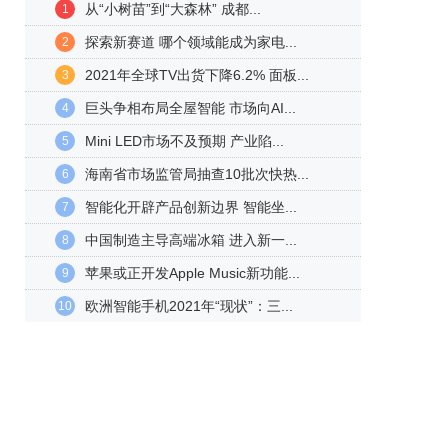
从“小树苗”到“大森林” 成都...
1
探索新赛道 哪个领域能成为家电...
2
2021年全球TV出货下降6.2% 面板...
3
巨头争相布局全屋智能 市场向AI...
4
Mini LED市场不及预期 产业陷...
5
海南省市场监管局抽查10批次快热...
6
智能化开辟产品创新边界 智能坐...
7
中国制造主导高端冰箱 进入新一...
8
苹果或正开发Apple Music新功能...
9
欧洲智能手机2021年“现状”：三...
10