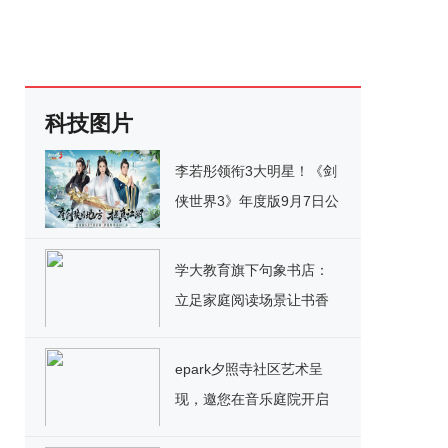
科技图片
李若彤领衔3大明星！《剑
侠世界3》年度版9月7日公
测
学大教育旗下句象书店：
立足家庭阅读场景让书香
流动首都
epark夕照寺社区艺术呈
现，邀您在音乐庭院开启
沉浸式办公之旅