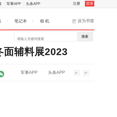
注册
登录
读
军事APP
头条APP
设为书签
板
/
笔记本
/
相 机
搜索
面辅料展2023
军事APP
头条APP