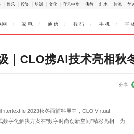
济
娱乐
投资
培训
文化
守艺中华
佛教
红木
韩流
简
联网
/
家 电
/
通 信
/
数 码
/
手 机
/
平 
｜CLO携AI技术亮相秋冬
微信
分享
textile 2023秋冬面辅料展中，CLO Virtual
一站式数字化解决方案在“数字时尚创新空间”精彩亮相，为