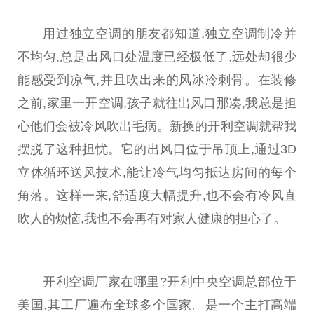
用过
独立
空调的朋友都知道,
独立
空调制冷并
不均匀,
总
是出风口处温度已经极低了,远处却很少
能感受到凉气,并且吹出来的风冰冷刺骨。在装修
之前,家里一开空调,孩子就往出风口那凑,我
总
是担
心他们会被冷风吹出毛病。新换的开利空调就帮我
摆脱了这种担忧。它的出风口位于吊顶上,通过3D
立体循环送风技术,能让冷气均匀抵达房间的每个
角落。这样一来,舒适度大幅提升,也不会有冷风直
吹人的烦恼,我也不会再有对家人健康的担心了。
开利空调厂家在哪里?开利
中央
空调
总
部位于
美国,其工厂遍布全球多个
国家
。是一个主打高端