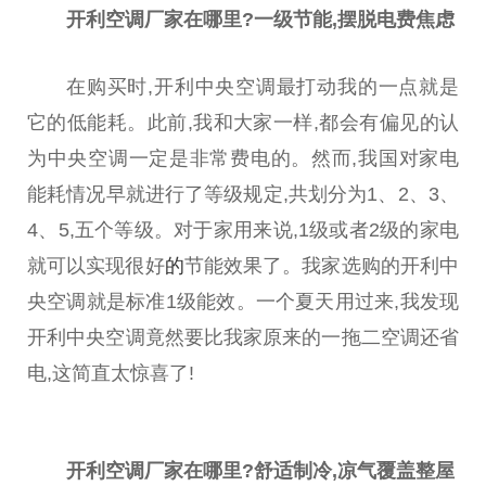
开利空调厂家在哪里?一级节能,摆脱电费焦虑
在购买时,开利
中央
空调最打动我的一点就是
它的低能耗。此前,我和大家一样,都会有偏见的认
为
中央
空调一定是非常费电的。然而,我国对家电
能耗情况早就进行了等级规定,共划分为1、2、3、
4、5,五个等级。对于家用来说,1级或者2级的家电
就可以实现很好
的
节能
效果
了。我家选购的开利
中
央
空调就是标准1级能效。一个夏天用过来,我发现
开利
中央
空调竟然要比我家原来的一拖二空调还省
电,这简直太惊喜了!
开利空调厂家在哪里?舒适制冷,凉气覆盖整屋