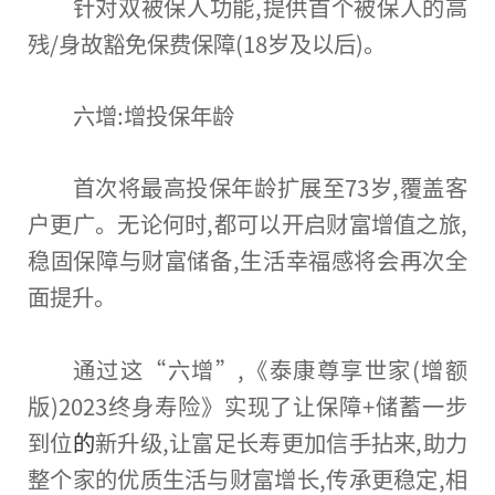
针对双被保人功能,提供首个被保人的高
残/身故豁免保费保障(18岁及以后)。
六增:增投保年龄
首次将最高投保年龄扩展至73岁,覆盖客
户更广。无论何时,都可以开启财富增值之旅,
稳固保障与财富储备,生活幸福感将会再次全
面提升。
通过这“六增”,《泰康尊享世家(增额
版)2023终身寿险》实现了让保障+储蓄一步
到位
的
新升级,让富足长寿更加信手拈来,助力
整个家的优质生活与财富增长,传承更稳定,相