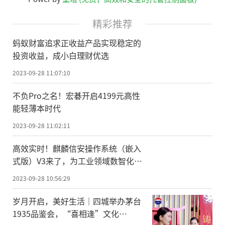
精彩推荐
蚂蚁财富追求正收益产品实现稳定的
投资收益，成小白理财优选
2023-09-28 11:07:10
不负Pro之名！宏碁开启4199元高性
能轻薄本时代
2023-09-28 11:02:11
高效实时！麒麟信安操作系统（嵌入
式版）V3来了，为工业领域数智化转
型夯实安全底座
2023-09-28 10:56:29
岁月开启，美好生活｜四城举办茅台
1935品鉴会，“喜相逢”文化