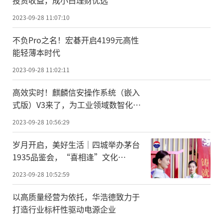
投资收益，成小白理财优选
2023-09-28 11:07:10
不负Pro之名！宏碁开启4199元高性
能轻薄本时代
2023-09-28 11:02:11
高效实时！麒麟信安操作系统（嵌入
式版）V3来了，为工业领域数智化转
型夯实安全底座
2023-09-28 10:56:29
岁月开启，美好生活｜四城举办茅台
1935品鉴会，“喜相逢”文化
让“美”发生
2023-09-28 10:52:59
以高质量经营为依托，华浩德致力于
打造行业标杆性驱动电源企业