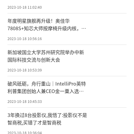
2023-10-18 11:02:40
年度明星旗舰再升级！奥佳华
7808S+知芯大师按摩椅升级内核，高
定回归！
2023-10-18 10:56:16
新加坡国立大学苏州研究院举办中新
国际科技交流与创新大会
2023-10-18 10:53:39
破风砥砺，舟行重山｜IntelliPro英特
利普集团创始人兼CEO金一粟入选
2023福布斯中国·最具影响力华人精
2023-10-18 10:45:33
英
3年换过8台投影仪,我悟了:投影仪不是
智商税,买错了才是智商税
2023-10-18 10:36:04