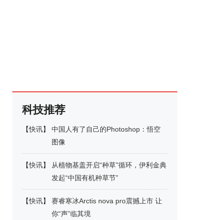
科技推荐
【
快讯
】
中国人有了自己的Photoshop：悟空
图像
【
快讯
】
从植物基盖开启“种草”循环，伊利金典
发起“中国有机种草节”
【
快讯
】
赛睿寒冰Arctis nova pro震撼上市 让
你“声”临其境