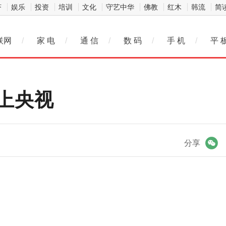
济
娱乐
投资
培训
文化
守艺中华
佛教
红木
韩流
简
联网
/
家 电
/
通 信
/
数 码
/
手 机
/
平 
上央视
微信
分享