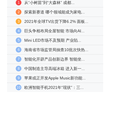
从“小树苗”到“大森林” 成都...
1
探索新赛道 哪个领域能成为家电...
2
2021年全球TV出货下降6.2% 面板...
3
巨头争相布局全屋智能 市场向AI...
4
Mini LED市场不及预期 产业陷...
5
海南省市场监管局抽查10批次快热...
6
智能化开辟产品创新边界 智能坐...
7
中国制造主导高端冰箱 进入新一...
8
苹果或正开发Apple Music新功能...
9
欧洲智能手机2021年“现状”：三...
10