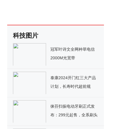
科技图片
冠军叶诗文全网种草电信
2000M光宽带
泰康2024开门红三大产品
计划，长寿时代超前规
划，三大计划享老无忧
徕芬扫振电动牙刷正式发
布：299元起售，全系刷头
9.9元起