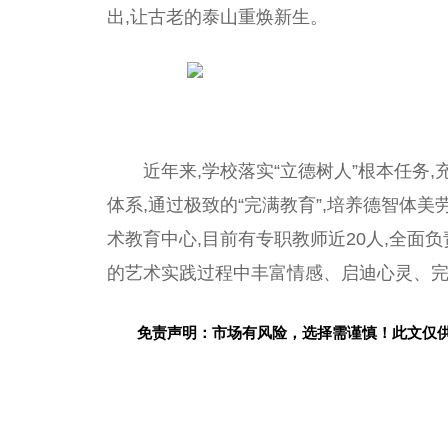
出,让古老的泰山重焕新生。
近
年来,学校
落实
“立德树人”根本任务
体系,通过极致的“完满教育”,培养德智体
术教育中心,目前有专职教师
近
20人,全面
的艺术实践过程中丰富情感、启迪心灵、完
免责声明：市场有风险，选择需谨慎！此文仅
关键词：