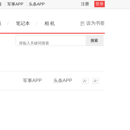
注册
登录
读
军事APP
头条APP
设为书签
板
/
笔记本
/
相 机
搜索
军事APP
头条APP