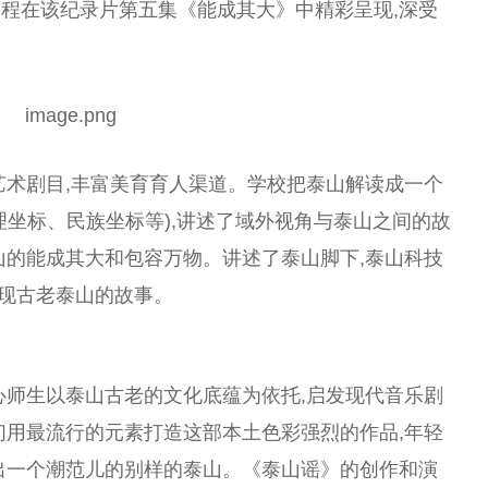
程在该纪录片第五集《能成其大》中精彩呈现,深受
艺术剧目,丰富美育育人渠道。学校把泰山解读成一个
理坐标、民族坐标等),讲述了域外视角与泰山之间的故
山的能成其大和包容万物。讲述了泰山脚下,泰山科技
展现古老泰山的故事。
心师生以泰山古老的文化底蕴为依托,启发现代音乐剧
们用最流行的元素打造这部本土色彩强烈的作品,年轻
出一个潮范儿的别样的泰山。《泰山谣》的创作和演