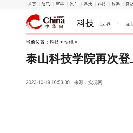
首页
资讯
军事
汽车
游戏
科技
旅游
经
科技
业 界
/
互
当前位置：
科技
>
快讯
>
泰山科技学院再次登
2023-10-19 16:53:38
来源：实况网