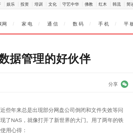
济
娱乐
投资
培训
文化
守艺中华
佛教
红木
韩流
简
联网
/
家 电
/
通 信
/
数 码
/
手 机
/
平 
：数据管理的好伙伴
微信
分享
但近些年来总是出现部分网盘公司倒闭和文件失效等问
现了NAS，就像打开了新世界的大门。用了两年的铁
些使用心得：