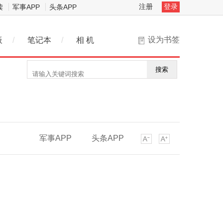
注册
登录
读
军事APP
头条APP
设为书签
板
/
笔记本
/
相 机
搜索
军事APP
头条APP