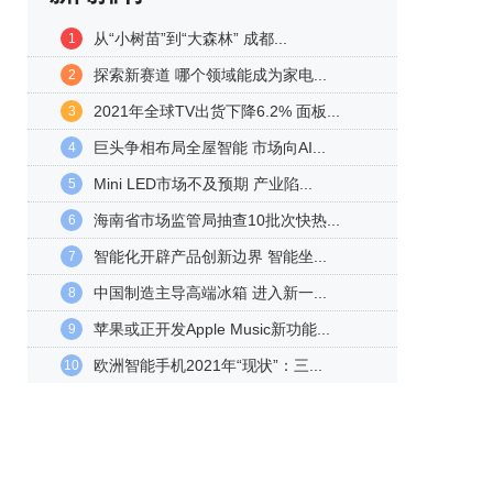
从“小树苗”到“大森林” 成都...
1
探索新赛道 哪个领域能成为家电...
2
2021年全球TV出货下降6.2% 面板...
3
巨头争相布局全屋智能 市场向AI...
4
Mini LED市场不及预期 产业陷...
5
海南省市场监管局抽查10批次快热...
6
智能化开辟产品创新边界 智能坐...
7
中国制造主导高端冰箱 进入新一...
8
苹果或正开发Apple Music新功能...
9
欧洲智能手机2021年“现状”：三...
10