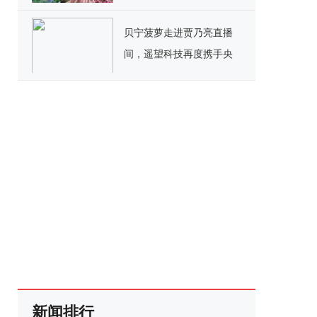
片11.22上线
贝宁菠萝走进贾乃亮直播
间，遥望科技再度携手央
视助力进博会
新闻排行