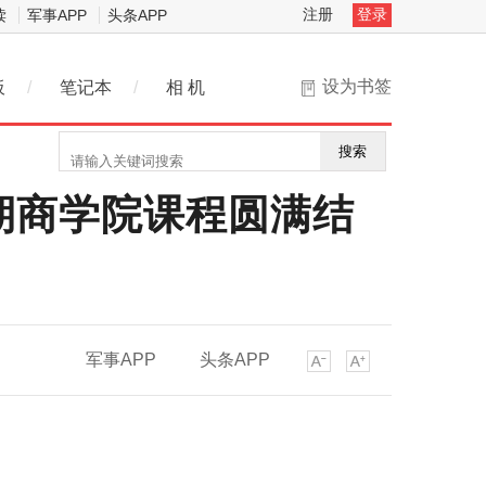
注册
登录
读
军事APP
头条APP
设为书签
板
/
笔记本
/
相 机
搜索
期商学院课程圆满结
军事APP
头条APP