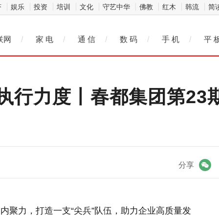
济
娱乐
投资
培训
文化
守艺中华
佛教
红木
韩流
简
联网
/
家 电
/
通 信
/
数 码
/
手 机
/
平 
执行力度丨春都集团第23
微信
分享
内聚力，打造一支“尖兵”队伍，助力企业高质量发