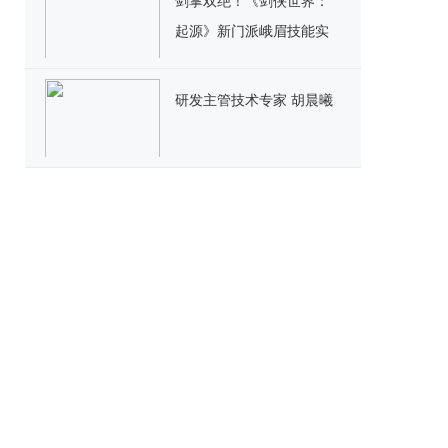
剑掌双绝！《剑侠世界：
起源》新门派峨眉技能实
机首曝
研发主管技术专家 胡晨曦