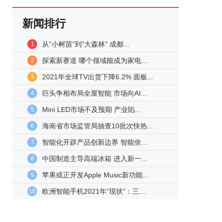
新闻排行
从“小树苗”到“大森林” 成都...
1
探索新赛道 哪个领域能成为家电...
2
2021年全球TV出货下降6.2% 面板...
3
巨头争相布局全屋智能 市场向AI...
4
Mini LED市场不及预期 产业陷...
5
海南省市场监管局抽查10批次快热...
6
智能化开辟产品创新边界 智能坐...
7
中国制造主导高端冰箱 进入新一...
8
苹果或正开发Apple Music新功能...
9
欧洲智能手机2021年“现状”：三...
10