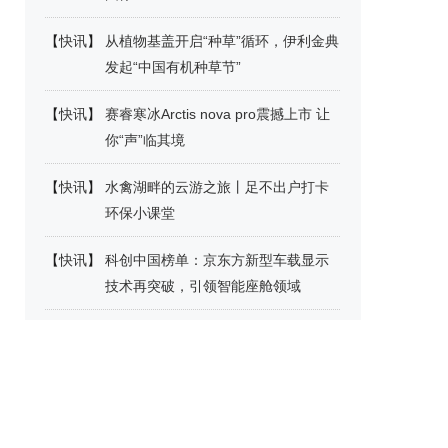
【
快讯
】
从植物基盖开启“种草”循环，伊利金典
发起“中国有机种草节”
【
快讯
】
赛睿寒冰Arctis nova pro震撼上市 让
你“声”临其境
【
快讯
】
水禽湖畔的云游之旅丨足不出户打卡
环保小课堂
【
快讯
】
科创中国榜单：京东方新型车载显示
技术再突破，引领智能座舱领域