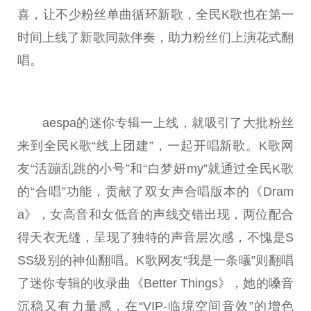
喜，让不少粉丝单曲循环新歌，全民K歌也在第一
时间上线了新歌同款伴奏，助力粉丝们上演花式翻
唱。
aespa的迷你专辑一上线，就吸引了大批粉丝
来到全民K歌“线上团建”，一起开唱新歌。K歌网
友“活蹦乱跳的小号”和“白梦妍my”就通过全民K歌
的“合唱”功能，贡献了双女声合唱版本的《Dram
a》，女高音和女低音的声线交错出现，两位配合
得天衣无缝，呈现了独特的声音层次感，不愧是S
SS级别的神仙翻唱。K歌网友“我是一条㬢”则翻唱
了迷你专辑的收录曲《Better Things》，她的嗓音
沉稳又有力量感，在“VIP-临境空间音效”的增色