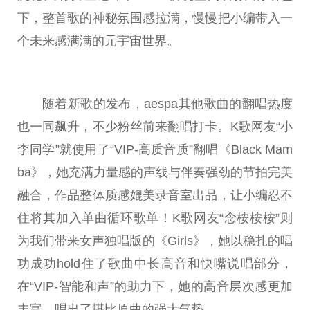
下，整首歌的神秘氛围感拉满，慢慢把小编带入一
个未来感满满的
元宇宙
世界。
随着新歌的发布，aespa其他歌曲的翻唱热度
也一同飙升，不少粉丝前来翻唱打卡。K歌网友“小
李同学”就使用了“VIP-高质音质”翻唱《Black Mam
ba》，她充满力量感的声线与伴奏强劲的节拍完美
融合，作品整体质感媲美录音室出品，让小编忍不
住将其加入单曲循环歌单！K歌网友“念桉桉桉”则
为我们带来女声独唱版的《Girls》，她以稳扎的唱
功成功hold住了歌曲中长高音和快嘴说唱部分，
在“VIP-智能和声”的助力下，她的高音层次感更加
丰富，唱出了堪比原曲的强大气势。