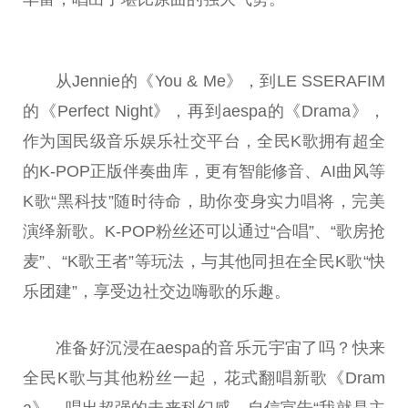
从Jennie的《You & Me》，到LE SSERAFIM
的《Perfect Night》，再到aespa的《Drama》，
作为国民级音乐
娱乐
社交
平
台
，全民K歌拥有超全
的K-POP正版伴奏曲库，更有智能修音、AI曲风等
K歌“黑科技”随时待命，助你变身实力唱将，完美
演绎新歌。K-POP粉丝还可以通过“合唱”、“歌房抢
麦”、“K歌王者”等玩法，与其他同担在全民K歌“快
乐团建”，享受边社交边嗨歌的乐趣。
准备好沉浸在aespa的音乐
元宇宙
了吗？快来
全民K歌与其他粉丝一起，花式翻唱新歌《Dram