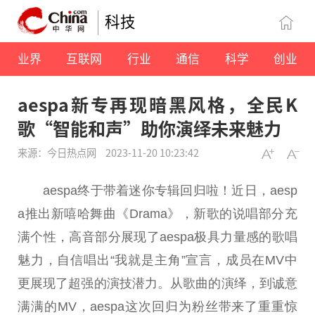
科技
业界
互联网
行业
通信
科学
创业
aespa新专再现暗黑风格，全民K
歌“智能和声”助你演绎未来魅力
来源：今日热点网
2023-11-20 10:23:42
aespa终于带着迷你专辑回归啦！
近
日，aesp
a推出新嘻哈舞曲《Drama》，新歌的说唱部分充
满个
性
，高音部分展现了aespa极具力量感的歌唱
魅力，自信唱出“我就是主角”宣言，成员在MV中
更展现了超强的演技潜力。从歌曲的演绎，到诚意
满满的MV，aespa这次回归为粉丝带来了重重惊