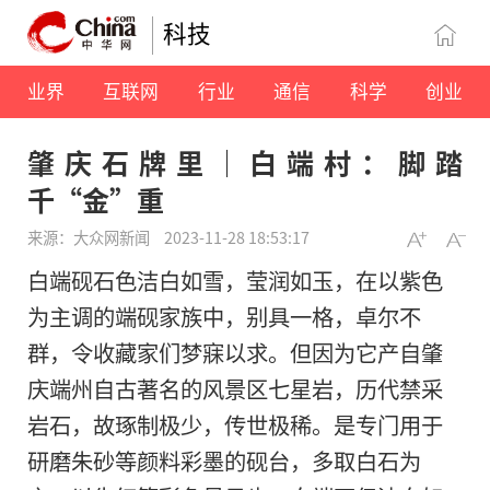
科技
业界
互联网
行业
通信
科学
创业
肇庆石牌里｜白端村：脚踏
千“金”重
来源：大众网新闻
2023-11-28 18:53:17
白端砚石色洁白如雪，莹润如玉，在以紫色
为主调的端砚家族中，别具一格，卓尔不
群，令收藏家们梦寐以求。但因为它产自肇
庆端州自古著名的风景区七星岩，历代禁采
岩石，故琢制极少，传世极稀。是专门用于
研磨朱砂等颜料彩墨的砚台，多取白石为