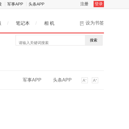
注册
登录
读
军事APP
头条APP
设为书签
板
/
笔记本
/
相 机
搜索
军事APP
头条APP