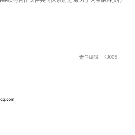
将继续与合作伙伴共同探索前进,致力于为金融科技行
责任编辑：KJ005
qq.com