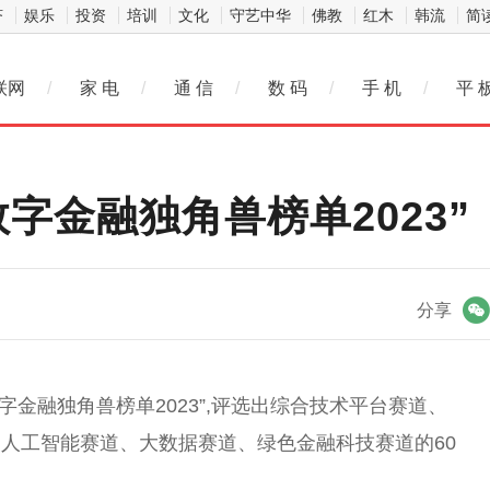
济
娱乐
投资
培训
文化
守艺中华
佛教
红木
韩流
简
联网
/
家 电
/
通 信
/
数 码
/
手 机
/
平 
字金融独角兽榜单2023”
微信
分享
数字金融独角兽榜单2023”,评选出综合技术平台赛道、
人工智能赛道、大数据赛道、绿色金融科技赛道的60