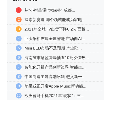
从“小树苗”到“大森林” 成都...
1
探索新赛道 哪个领域能成为家电...
2
2021年全球TV出货下降6.2% 面板...
3
巨头争相布局全屋智能 市场向AI...
4
Mini LED市场不及预期 产业陷...
5
海南省市场监管局抽查10批次快热...
6
智能化开辟产品创新边界 智能坐...
7
中国制造主导高端冰箱 进入新一...
8
苹果或正开发Apple Music新功能...
9
欧洲智能手机2021年“现状”：三...
10