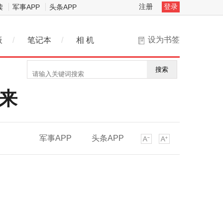
注册
登录
读
军事APP
头条APP
设为书签
板
/
笔记本
/
相 机
搜索
来
军事APP
头条APP