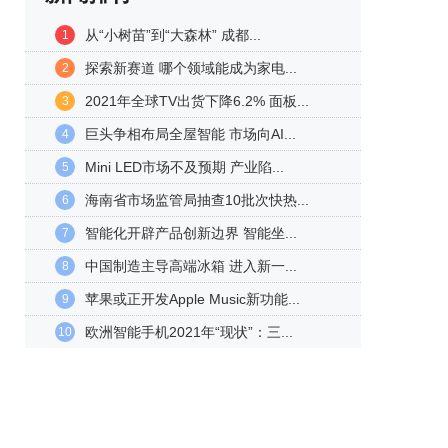
从“小树苗”到“大森林” 成都...
1
探索新赛道 哪个领域能成为家电...
2
2021年全球TV出货下降6.2% 面板...
3
巨头争相布局全屋智能 市场向AI...
4
Mini LED市场不及预期 产业陷...
5
海南省市场监管局抽查10批次快热...
6
智能化开辟产品创新边界 智能坐...
7
中国制造主导高端冰箱 进入新一...
8
苹果或正开发Apple Music新功能...
9
欧洲智能手机2021年“现状”：三...
10