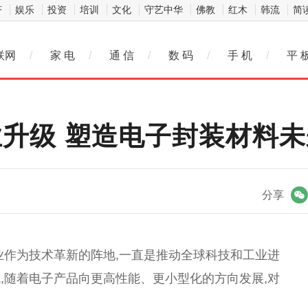
济
娱乐
投资
培训
文化
守艺中华
佛教
红木
韩流
简
联网
/
家 电
/
通 信
/
数 码
/
手 机
/
平 
业升级 塑造电子封装材料未
微信
分享
业作为技术革新的阵地,一直是推动全球科技和工业进
,随着电子产品向更高性能、更小型化的方向发展,对