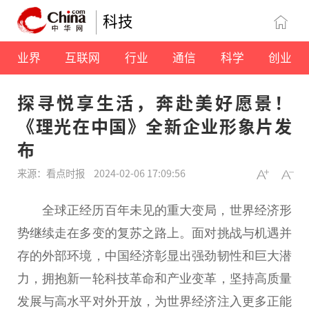
科技
业界
互联网
行业
通信
科学
创业
探寻悦享生活，奔赴美好愿景！
《理光在中国》全新企业形象片发
布
来源：看点时报
2024-02-06 17:09:56
全球正经历
百年
未见的重大变局，世界经济形
势继续走在多变的复苏之路上。面对挑战与机遇并
存的外部环境，
中国
经济彰显出强劲韧
性
和巨大潜
力，拥抱新一轮科技革命和产业变革，坚持高质量
发展与高水
平
对外开放，为世界经济注入更多正能