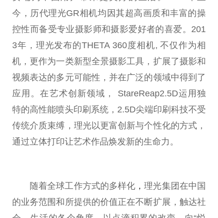
今，历代理光GR相机均因其超高画质和丰富的操
控
性
而备受专业摄影师和摄影爱好者的喜爱。201
3年，理光发布的THETA 360度相机, 不仅作为相
机，更作为一类新型全景摄影工具，扩展了摄影和
视频表达的多元可能
性
，并在广泛的领域中得到了
应用。在艺术创新领域， StareReap2.5D运用独
特的高
性
能喷头印刷系统，2.5D尖端印刷科技不受
传统介质束缚，理光以更富创新与个
性
化的方式，
通过立体打印让艺术作品焕发新的生命力。
随着全球工作方式的多样化
，
理光集团在
中国
的业务范围和所提供的价值正在不断扩展，触达社
会、生活的各个角度，以点滴积累的改变，向“悦