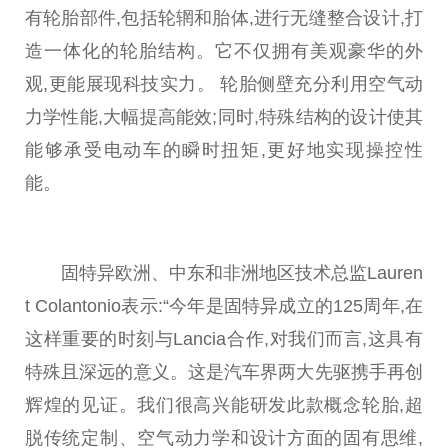
有轮胎部件,包括轮辋和胎体,进行无缝整合设计,打
造一体化的轮胎结构。它不仅拥有美观豪华的外
观,更能展现科技实力。 轮胎侧壁充分利用空气动
力学
性
能,大幅提高能效;同时,特殊结构的设计使其
能够承受电动车的瞬时扭矩,更好地实现操控
性
能。
固特异欧洲、中东和非洲地区技术
总
监Lauren
t Colantonio表示:“今年是固特异成立的125周年,在
这样
重要
的时刻与Lancia合作,对我们而言,这具有
特殊且深远的意义。这是汽车界两大先驱携手再创
辉煌的见证。我们很高兴能研发此款概念轮胎,超
脱传统定制、空气动力学和设计方面的固有思维,