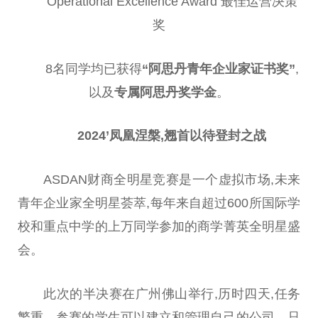
Operational Excellence Award 最佳运营决策
奖
8名同学均已获得
“阿思丹青年企业家证书奖”
,
以及
专属阿思丹奖学金
。
2024’凤凰涅槃,翘首以待登封之战
ASDAN财商全明星竞赛是一个虚拟市场,未来
青年企业家全明星荟萃,每年来自超过600所国际学
校和重点中学的上万同学参加的商学菁英全明星盛
会。
此次的半决赛在广州
佛
山举行,历时四天,任务
繁重。参赛的学生可以建立和管理自己的公司。只