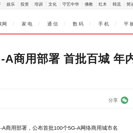
济
娱乐
投资
培训
文化
守艺中华
佛教
红木
韩流
简
联网
/
家 电
/
通 信
/
数 码
/
手 机
/
平 
-A商用部署 首批百城 年内
微信
分享
-A商用部署，公布首批100个5G-A网络商用城市名