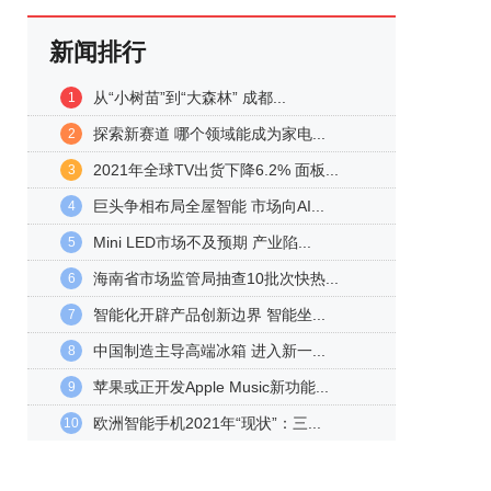
新闻排行
从“小树苗”到“大森林” 成都...
1
探索新赛道 哪个领域能成为家电...
2
2021年全球TV出货下降6.2% 面板...
3
巨头争相布局全屋智能 市场向AI...
4
Mini LED市场不及预期 产业陷...
5
海南省市场监管局抽查10批次快热...
6
智能化开辟产品创新边界 智能坐...
7
中国制造主导高端冰箱 进入新一...
8
苹果或正开发Apple Music新功能...
9
欧洲智能手机2021年“现状”：三...
10