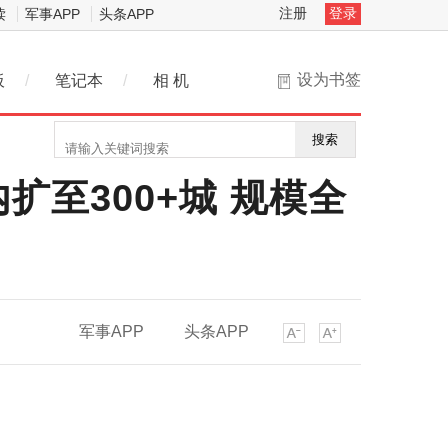
注册
登录
读
军事APP
头条APP
设为书签
板
/
笔记本
/
相 机
搜索
扩至300+城 规模全
军事APP
头条APP