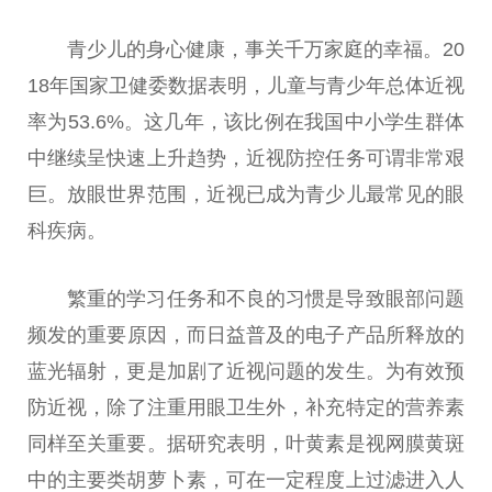
青少儿的身心健康，事关千万家庭的幸福。20
18年
国家
卫健委数据表明，儿童与青少年
总
体
近
视
率为53.6%。这几年，该比例在我国中小学生群体
中继续呈快速上升趋势，
近
视防控任务可谓非常艰
巨。放眼世界范围，
近
视已成为青少儿最常见的眼
科疾病。
繁重的学
习
任务和不良的
习
惯是导致眼部问题
频发的
重要
原因，而日益普及的电子产品所释放的
蓝光辐射，更是加剧了
近
视问题的发生。为有效预
防
近
视，除了注重用眼卫生外，补充特定的营养素
同样至关
重要
。据研究表明，叶黄素是视网膜黄斑
中的主要类胡萝卜素，可在一定程度上过滤进入人