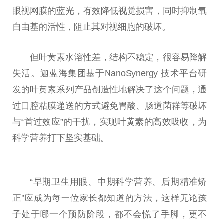
眼视网膜的蓝光，有效降低视觉损害，同时抑制氧
自由基的活
性
，阻止其对视细胞的破坏。
但叶黄素水溶
性
差，结构不稳定，很容易降解
失活。迦蓝海集团基于NanoSynergy 技术
平
台
研
发的叶黄素系列产品创造
性
地解决了这个问题，通
过口腔粘膜递送的方式避免胃酸、肠道菌群等破坏
与“首过效应”的干扰，实现叶黄素的高效吸收，为
科学营养打下坚实基础。
“早期卫生用眼、中期科学营养、后期精准矫
正”应成为每一位家长都知道的方法，这样无论孩
子处于哪一个预防阶段，都不会慌了手脚，更不