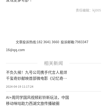
责任编辑：kj005
文章投诉热线:182 3641 3660 投诉邮箱:7983347
16@qq.com
相关新闻
不负久候！九号公司携手代言人易烊
千玺奇妙献映首部微电影《记忆奇
旅》，多平台同步上线
2024-04-19 11:17:24
AI+周同学国风视频彩铃新玩法，中国
移动咪咕助力西湖文旅传播破圈