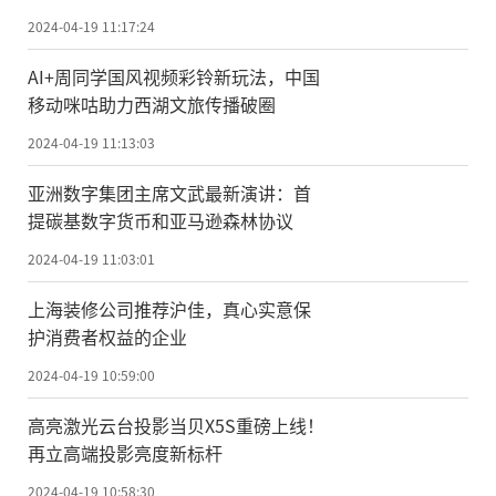
旅》，多平台同步上线
2024-04-19 11:17:24
AI+周同学国风视频彩铃新玩法，中国
移动咪咕助力西湖文旅传播破圈
2024-04-19 11:13:03
亚洲数字集团主席文武最新演讲：首
提碳基数字货币和亚马逊森林协议
2024-04-19 11:03:01
上海装修公司推荐沪佳，真心实意保
护消费者权益的企业
2024-04-19 10:59:00
高亮激光云台投影当贝X5S重磅上线！
再立高端投影亮度新标杆
2024-04-19 10:58:30