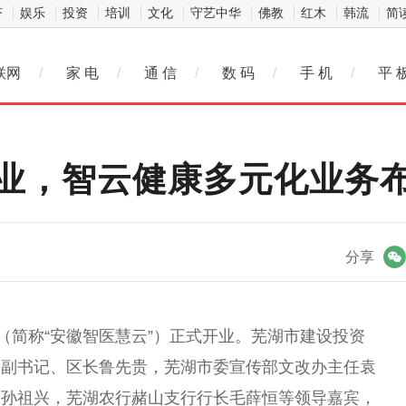
济
娱乐
投资
培训
文化
守艺中华
佛教
红木
韩流
简
联网
/
家 电
/
通 信
/
数 码
/
手 机
/
平 
业，智云健康多元化业务
微信
分享
（简称“安徽智医慧云”）正式开业。芜湖市建设
投资
委副
书记
、区长鲁先贵，芜湖市委宣传部文改办
主任
袁
长孙祖兴，芜湖农行赭山支行行长毛薛恒等
领导
嘉宾，