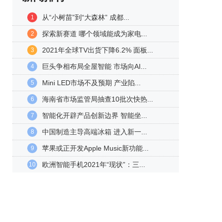
从“小树苗”到“大森林” 成都...
1
探索新赛道 哪个领域能成为家电...
2
2021年全球TV出货下降6.2% 面板...
3
巨头争相布局全屋智能 市场向AI...
4
Mini LED市场不及预期 产业陷...
5
海南省市场监管局抽查10批次快热...
6
智能化开辟产品创新边界 智能坐...
7
中国制造主导高端冰箱 进入新一...
8
苹果或正开发Apple Music新功能...
9
欧洲智能手机2021年“现状”：三...
10