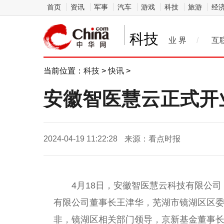
首页
资讯
军事
汽车
游戏
科技
旅游
经
科技
业 界
/
互
当前位置：
科技
>
快讯
>
安徽智医慧云正式开
2024-04-19 11:22:28
来源：看点时报
4月18日，安徽智医慧云科技有限公司
有限公司董事长王津华，芜湖市镜湖区区
非，镜湖区相关部门
领导
，京新
基金
董事