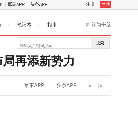
注册
登录
读
军事APP
头条APP
设为书签
板
/
笔记本
/
相 机
搜索
布局再添新势力
军事APP
头条APP