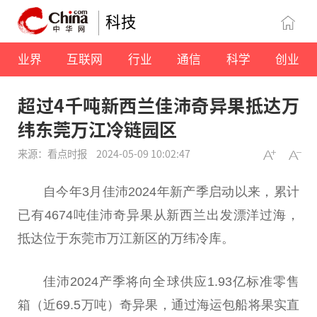
科技
业界
互联网
行业
通信
科学
创业
超过4千吨新西兰佳沛奇异果抵达万
纬东莞万江冷链园区
来源：看点时报
2024-05-09 10:02:47
自今年3月佳沛2024年新产季启动以来，累计
已有4674吨佳沛奇异果从新西兰出发漂洋过海，
抵达位于东莞市万江新区的万纬冷库。
佳沛2024产季将向全球供应1.93亿标准零售
箱（
近
69.5万吨）奇异果，通过海运包船将果实直