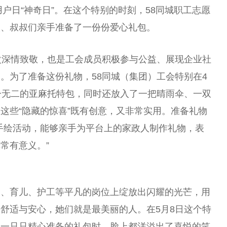
用户日“神奇日”。在这个特别的时刻，58同城职工志愿
姨、叔叔们亲手准备了一份份爱心礼包。
次深情致敬，也是工会成员积极参与公益、展现企业社
。为了准备这份礼物，58同城（集团）工会特别在4
一无二的亚麻托特包，同时还放入了一把晴雨伞、一双
这些“隐藏的惊喜”既有创意，又非常实用。准备礼物
手绘活动，能够亲手为
平
台
上的家政人制作礼物，表
常有意义。”
嫂、育儿、护工等
平
凡的岗位上绽放出闪耀的光芒，用
舒适与安心，她们就是最美丽的人。在5月8日这个特
过一只只精心准备的礼包时，脸上都洋溢出了喜悦的笑