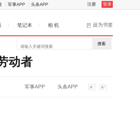
注册
登录
读
军事APP
头条APP
设为书签
板
/
笔记本
/
相 机
搜索
劳动者
军事APP
头条APP