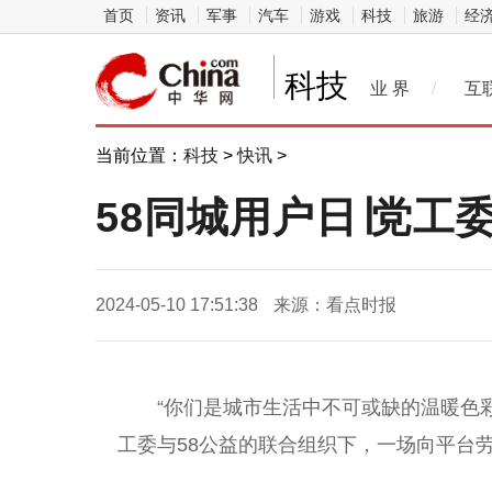
首页
资讯
军事
汽车
游戏
科技
旅游
经
科技
业 界
/
互
当前位置：
科技
>
快讯
>
58同城用户日∣党工
2024-05-10 17:51:38
来源：看点时报
“你们是城市生活中不可或缺的温暖色彩
工委与58公益的联合组织下，一场向
平
台