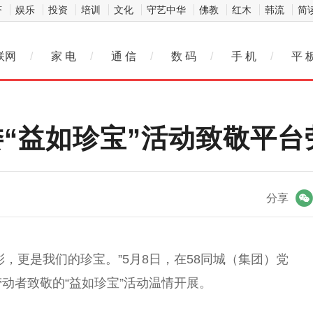
济
娱乐
投资
培训
文化
守艺中华
佛教
红木
韩流
简
联网
/
家 电
/
通 信
/
数 码
/
手 机
/
平 
委“益如珍宝”活动致敬平台
微信
分享
，更是我们的珍宝。”5月8日，在58同城（集团）党
劳动者致敬的“益如珍宝”活动温情开展。