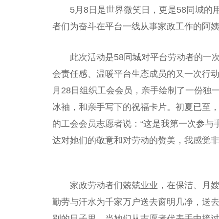
5月8日是世界
微
笑日，更是58同城的
者们为奋斗在
平
台
一线从事家政工作的阿
此次活动是58同城对
平
台
劳动者的一
会责任感、温暖
平
台
生态成员的又一次行动
月28日组织工会会员，亲手绘制了一份独
冰袖，和亲手写下的祝福卡片。初夏已至，
的工会会员志愿者说：“这是我第一次参与
达对她们的敬意和对劳动的赞美，我感觉非
家政劳动者们兢兢业业，在保洁、月
勤劳与汗水为千家万户送去窗明几净，送去
别的日子里，当她们从志愿者代表手中接