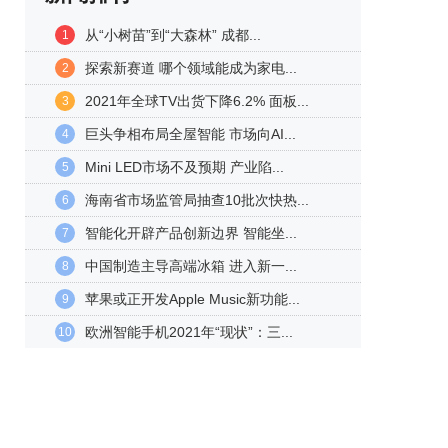
从“小树苗”到“大森林” 成都...
1
探索新赛道 哪个领域能成为家电...
2
2021年全球TV出货下降6.2% 面板...
3
巨头争相布局全屋智能 市场向AI...
4
Mini LED市场不及预期 产业陷...
5
海南省市场监管局抽查10批次快热...
6
智能化开辟产品创新边界 智能坐...
7
中国制造主导高端冰箱 进入新一...
8
苹果或正开发Apple Music新功能...
9
欧洲智能手机2021年“现状”：三...
10