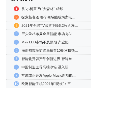
从“小树苗”到“大森林” 成都...
1
探索新赛道 哪个领域能成为家电...
2
2021年全球TV出货下降6.2% 面板...
3
巨头争相布局全屋智能 市场向AI...
4
Mini LED市场不及预期 产业陷...
5
海南省市场监管局抽查10批次快热...
6
智能化开辟产品创新边界 智能坐...
7
中国制造主导高端冰箱 进入新一...
8
苹果或正开发Apple Music新功能...
9
欧洲智能手机2021年“现状”：三...
10