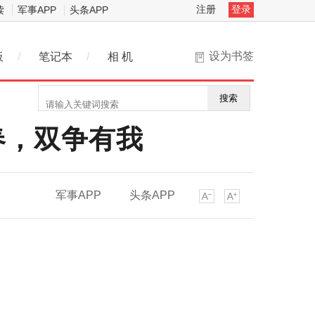
注册
登录
读
军事APP
头条APP
设为书签
板
/
笔记本
/
相 机
搜索
春，双争有我
军事APP
头条APP