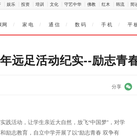
济
娱乐
投资
培训
文化
守艺中华
佛教
红木
韩流
简
联网
/
家 电
/
通 信
/
数 码
/
手 机
/
平 
4年远足活动纪实--励志青
微信
分享
实践活动，让学生亲近大自然，放飞“中国梦”，对学
和励志教育，自立中学开展了以“励志青春 双争有