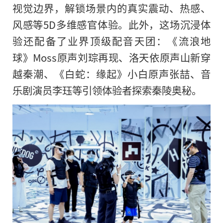
视觉边界，解锁场景内的真实震动、热感、
风感等5D多维感官体验。此外，这场沉浸体
验还配备了业界顶级配音天团：《流浪地
球》Moss原声刘琮再现、洛天依原声山新穿
越秦潮、《白蛇：缘起》小白原声张喆、音
乐剧演员李珏等引领体验者探索秦陵奥秘。