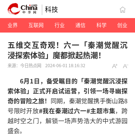
科技
业界
互联网
行业
通信
科学
创业
五维交互奇观！六一「秦潮觉醒沉
浸探索体验」魔都掀起热潮！
来源：今日热点网
2024-06-01 18:16:32
6
月
1
日，
备受瞩目的
「
秦潮觉醒沉浸探
索体验
」
正式
开启
试运营
，
引领一场
寻幽探
奇的冒险之旅
！
同期，秦潮觉醒携手衡山路8
号限时开放
#
我在秦潮过六一
#
主题市集
，跨
越时空之门，解锁一场声势浩大的中式游园
盛会。