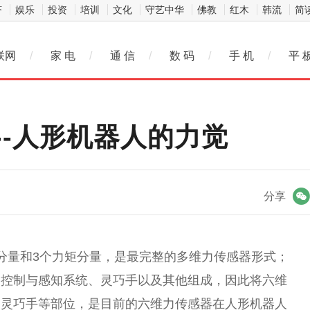
济
娱乐
投资
培训
文化
守艺中华
佛教
红木
韩流
简
联网
/
家 电
/
通 信
/
数 码
/
手 机
/
平 
--人形机器人的力觉
微信
分享
分量和3个力矩分量，是最完整的多维力传感器形式；
、控制与感知系统、灵巧手以及其他组成，因此将六维
和灵巧手等部位，是目前的六维力传感器在人形机器人