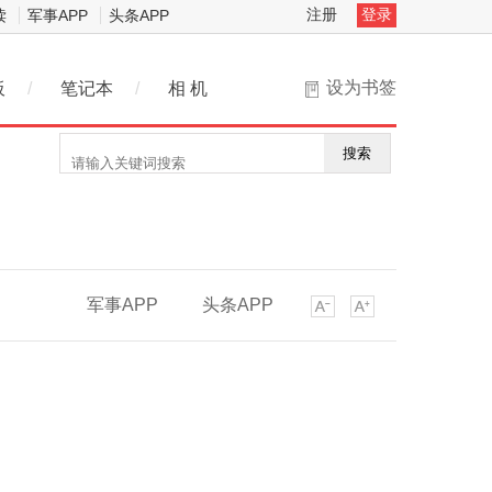
注册
登录
读
军事APP
头条APP
设为书签
板
/
笔记本
/
相 机
搜索
军事APP
头条APP