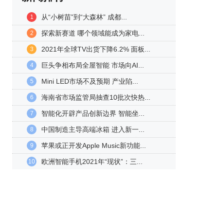
从“小树苗”到“大森林” 成都...
1
探索新赛道 哪个领域能成为家电...
2
2021年全球TV出货下降6.2% 面板...
3
巨头争相布局全屋智能 市场向AI...
4
Mini LED市场不及预期 产业陷...
5
海南省市场监管局抽查10批次快热...
6
智能化开辟产品创新边界 智能坐...
7
中国制造主导高端冰箱 进入新一...
8
苹果或正开发Apple Music新功能...
9
欧洲智能手机2021年“现状”：三...
10